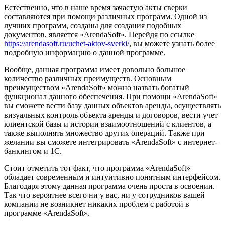
Естественно, что в наше время зачастую акты сверки
составляются при помощи различных программ. Одной из
лучших программ, созданы для создания подобных
документов, является «ArendaSoft». Перейдя по ссылке
https://arendasoft.ru/uchet-aktov-sverki/
, вы можете узнать более
подробную информацию о данной программе.
Вообще, данная программа имеет довольно большое
количество различных преимуществ. Основным
преимуществом «ArendaSoft» можно назвать богатый
функционал данного обеспечения. При помощи «ArendaSoft»
вы сможете вести базу данных объектов аренды, осуществлять
визуальных контроль объекта аренды и договоров, вести учет
клиентской базы и истории взаимоотношений с клиентов, а
также выполнять множество других операций. Также при
желании вы сможете интегрировать «ArendaSoft» с интернет-
банкингом и 1С.
Стоит отметить тот факт, что программа «ArendaSoft»
обладает современным и интуитивно понятным интерфейсом.
Благодаря этому данная программа очень проста в освоении.
Так что вероятнее всего ни у вас, ни у сотрудников вашей
компании не возникнет никаких проблем с работой в
программе «ArendaSoft».