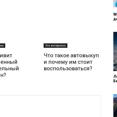
W
д
сно
Это интересно
ивит
Что такое автовыкуп
менный
и почему им стоит
тельный
воспользоваться?
н?
Л
Б