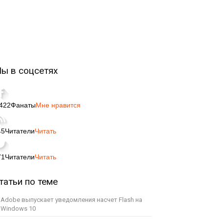
ы в соцсетях
,422
Фанаты
Мне нравится
45
Читатели
Читать
71
Читатели
Читать
татьи по теме
Adobe выпускает уведомления насчет Flash на
Windows 10