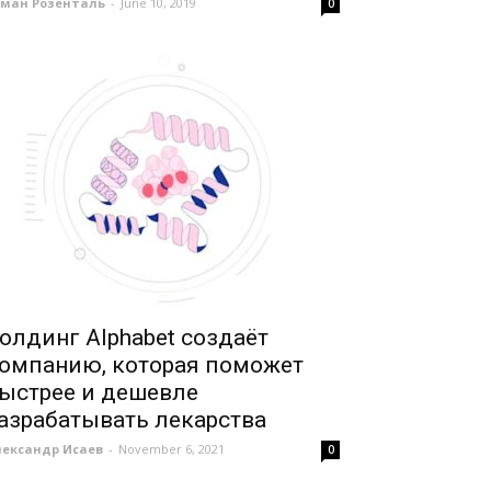
оман Розенталь
-
June 10, 2019
0
олдинг Alphabet создаёт
омпанию, которая поможет
ыстрее и дешевле
азрабатывать лекарства
лександр Исаев
-
November 6, 2021
0