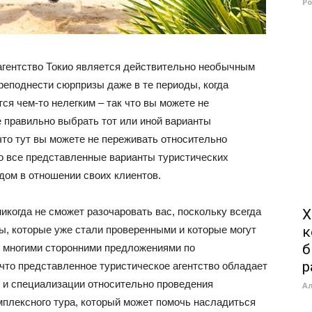
Р
 агентство Токио является действительно необычным
преподнести сюрпризы даже в те периоды, когда
я чем-то нелегким – так что вы можете не
е правильно выбрать тот или иной варианты
 что тут вы можете не переживать относительно
о все представленные варианты туристических
дом в отношении своих клиентов.
икогда не сможет разочаровать вас, поскольку всегда
Х
ы, которые уже стали проверенными и которые могут
к
б
о многими сторонними предложениями по
р
 что представленное туристическое агентство обладает
 и специализации относительно проведения
А
мплексного тура, который может помочь насладиться