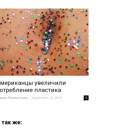
мериканцы увеличили
отребление пластика
оман Розенталь
-
September 16, 2019
0
 так же: