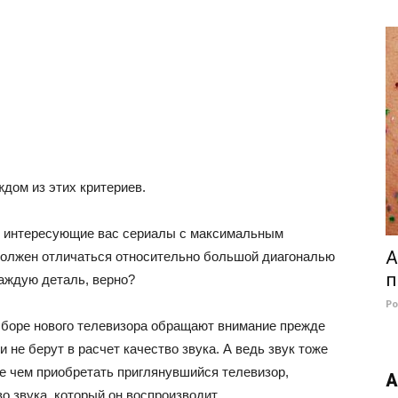
ждом из этих критериев.
ть интересующие вас сериалы с максимальным
А
должен отличаться относительно большой диагональю
п
каждую деталь, верно?
Р
ыборе нового телевизора обращают внимание прежде
и не берут в расчет качество звука. А ведь звук тоже
е чем приобретать приглянувшийся телевизор,
А
во звука, который он воспроизводит.