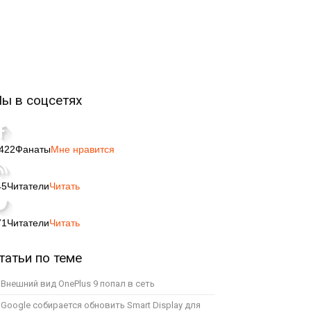
ы в соцсетях
,422
Фанаты
Мне нравится
45
Читатели
Читать
71
Читатели
Читать
татьи по теме
Внешний вид OnePlus 9 попал в сеть
Google собирается обновить Smart Display для