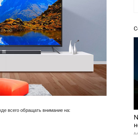
С
жде всего обращать внимание на:
N
н
А