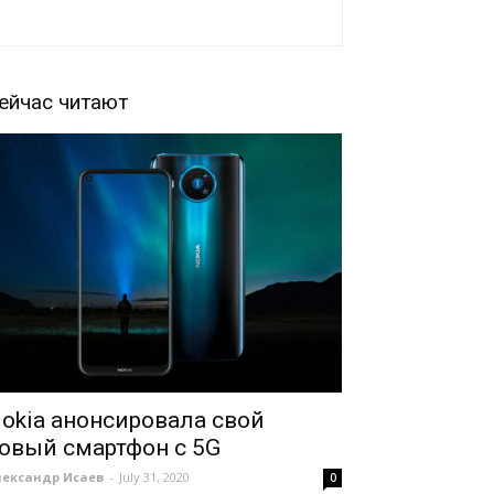
ейчас читают
okia анонсировала свой
овый смартфон с 5G
лександр Исаев
-
July 31, 2020
0