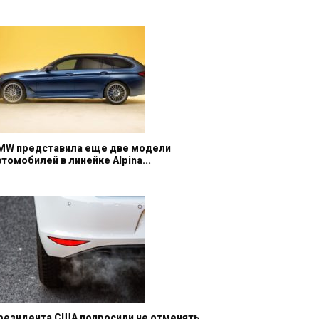
MW представила еще две модели
втомобилей в линейке Alpina...
резидента США попросили не отменять