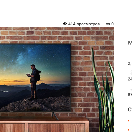
414 просмотров
0
М
2
2
6
С