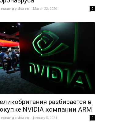
оронавруса
лександр Исаев
-
March 22, 2020
0
еликобритания разбирается в
окупке NVIDIA компании ARM
лександр Исаев
-
January 8, 2021
0