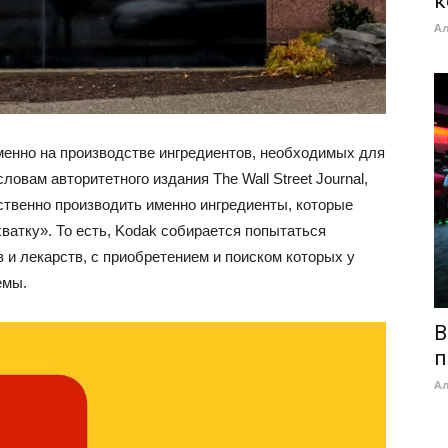
к
А
менно на производстве ингредиентов, необходимых для
ловам авторитетного издания The Wall Street Journal,
ственно производить именно ингредиенты, которые
ватку». То есть, Kodak собирается попытаться
в и лекарств, с приобретением и поиском которых у
емы.
В
п
А