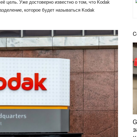
ё цель. Уже достоверно известно о том, что Kodak
азделение, которое будет называться Kodak
С
G
з