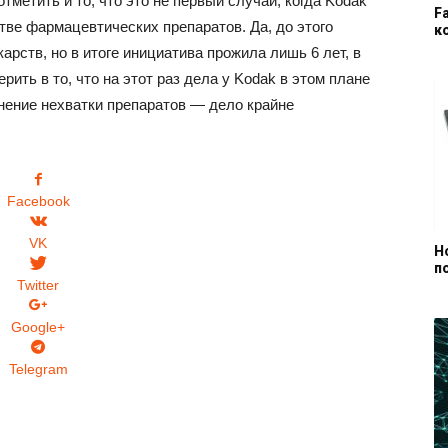
отметить и то, что это не первый случай, когда Kodak
F
тве фармацевтических препаратов. Да, до этого
к
рств, но в итоге инициатива прожила лишь 6 лет, в
ерить в то, что на этот раз дела у Kodak в этом плане
нение нехватки препаратов — дело крайне
Facebook
VK
Н
п
Twitter
Google+
Telegram