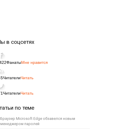
ы в соцсетях
,422
Фанаты
Мне нравится
45
Читатели
Читать
71
Читатели
Читать
татьи по теме
Браузер Microsoft Edge обзавелся новым
менеджером паролей