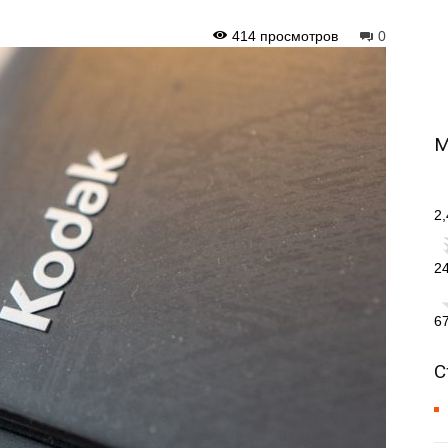
414 просмотров
0
М
2
2
6
С