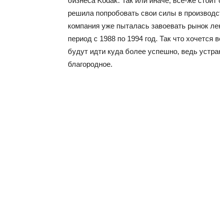
бизнеса Kodak. Так или иначе, всё-же стоит 
решила попробовать свои силы в производс
компания уже пыталась завоевать рынок лека
период с 1988 по 1994 год. Так что хочется в
будут идти куда более успешно, ведь устра
благородное.