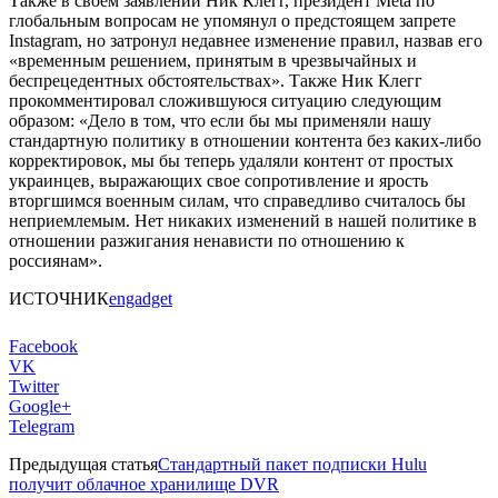
Также в своём заявлении Ник Клегг, президент Meta по
глобальным вопросам не упомянул о предстоящем запрете
Instagram, но затронул недавнее изменение правил, назвав его
«временным решением, принятым в чрезвычайных и
беспрецедентных обстоятельствах». Также Ник Клегг
прокомментировал сложившуюся ситуацию следующим
образом: «Дело в том, что если бы мы применяли нашу
стандартную политику в отношении контента без каких-либо
корректировок, мы бы теперь удаляли контент от простых
украинцев, выражающих свое сопротивление и ярость
вторгшимся военным силам, что справедливо считалось бы
неприемлемым. Нет никаких изменений в нашей политике в
отношении разжигания ненависти по отношению к
россиянам».
ИСТОЧНИК
engadget
Facebook
VK
Twitter
Google+
Telegram
Предыдущая статья
Стандартный пакет подписки Hulu
получит облачное хранилище DVR