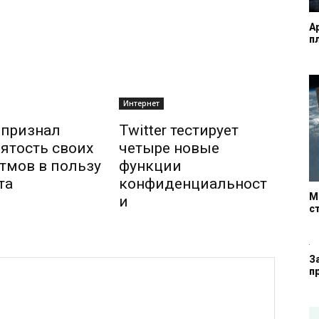
A
п
Интернет
r признал
Twitter тестирует
ятость своих
четыре новые
тмов в пользу
функции
та
конфиденциальност
М
и
с
З
п