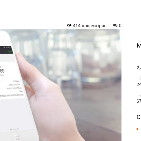
414 просмотров
0
М
2
2
6
С