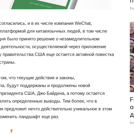
п
Р
согласились, и в их числе компания WeChat,
платформой для китаеязычных людей, в том числе
дня было принято решение о незамедлительном
 деятельности, осуществляемой через приложение
о у правительства США еще остается активной повестка
страны.
ом, что текущие действия и законы,
а, будут поддержаны и продолжены новой
президента США, Джо Байдена, а потому остается
F
влять определенные выводы. Тем более, что в
о
я предложит нечто действительно уникальное в этом
д
 изменить ландшафт еще раз.
А