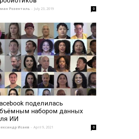
робиотиков
оман Розенталь
-
July 23, 2019
0
acebook поделилась
бъёмным набором данных
ля ИИ
лександр Исаев
-
April 9, 2021
0