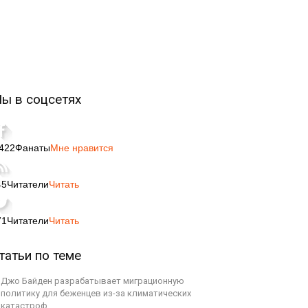
ы в соцсетях
,422
Фанаты
Мне нравится
45
Читатели
Читать
71
Читатели
Читать
татьи по теме
Джо Байден разрабатывает миграционную
политику для беженцев из-за климатических
катастроф