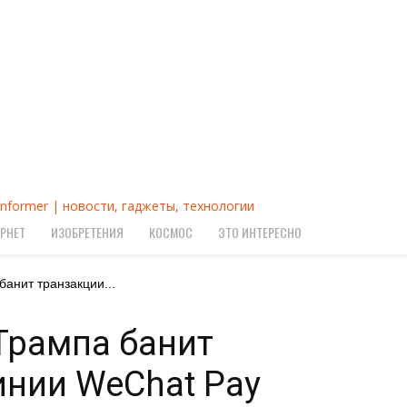
Informer | новости, гаджеты, технологии
РНЕТ
ИЗОБРЕТЕНИЯ
КОСМОС
ЭТО ИНТЕРЕСНО
анит транзакции...
Трампа банит
инии WeChat Pay