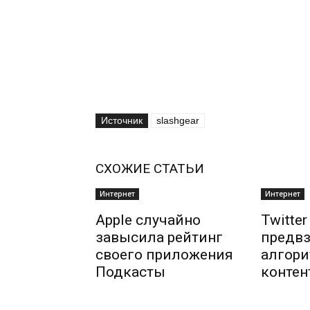
Источник
slashgear
СХОЖИЕ СТАТЬИ
Интернет
Интернет
Apple случайно
Twitte
завысила рейтинг
предвз
своего приложения
алгори
Подкасты
контен