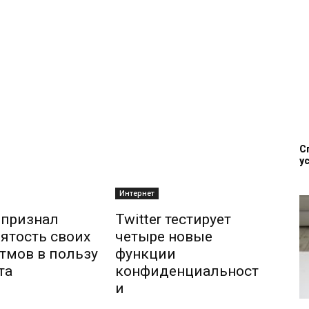
С
у
Интернет
r признал
Twitter тестирует
ятость своих
четыре новые
тмов в пользу
функции
та
конфиденциальност
и