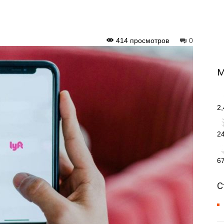
414 просмотров
0
М
2
2
6
С