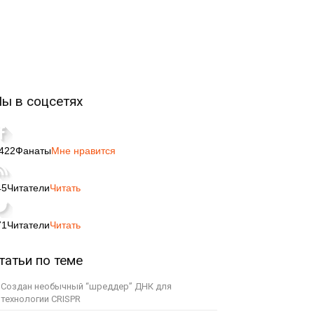
ы в соцсетях
,422
Фанаты
Мне нравится
45
Читатели
Читать
71
Читатели
Читать
татьи по теме
Создан необычный “шреддер” ДНК для
технологии CRISPR