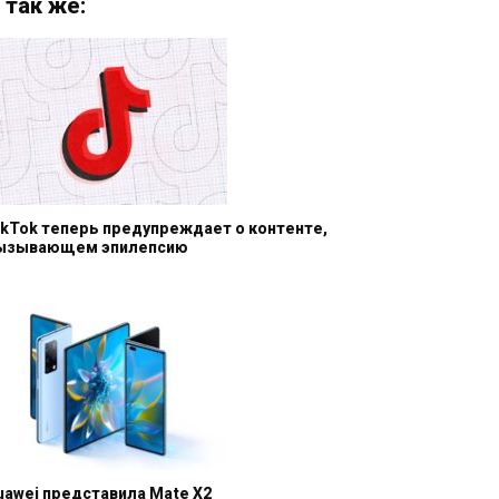
 так же:
ikTok теперь предупреждает о контенте,
ызывающем эпилепсию
uawei представила Mate X2