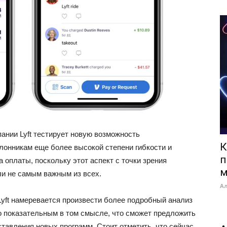
пании Lyft тестирует новую возможность
К
лонникам еще более высокой степени гибкости и
п
 оплаты, поскольку этот аспект с точки зрения
м
ли не самым важным из всех.
А
 Lyft намеревается произвести более подробный анализ
о показательным в том смысле, что сможет предложить
тавления новых программ. Стоит отметить, что сейчас