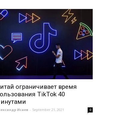
итай ограничивает время
ользования TikTok 40
инутами
лександр Исаев
-
September 21, 2021
0