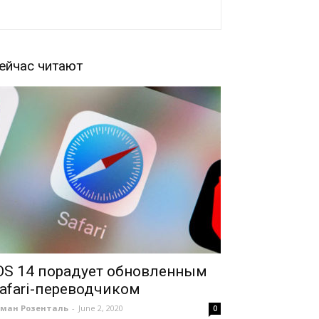
ейчас читают
OS 14 порадует обновленным
afari-переводчиком
оман Розенталь
-
June 2, 2020
0