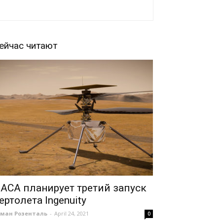
ейчас читают
АСА планирует третий запуск
ертолета Ingenuity
оман Розенталь
-
April 24, 2021
0