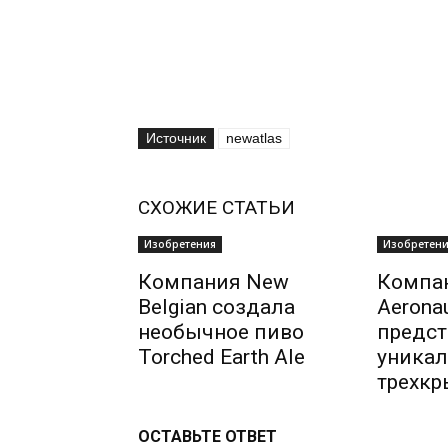
Источник
newatlas
СХОЖИЕ СТАТЬИ
Изобретения
Изобретен
Компания New
Компа
Belgian создала
Aeronau
необычное пиво
предст
Torched Earth Ale
уникал
трехкр
ОСТАВЬТЕ ОТВЕТ