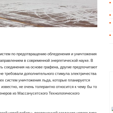
систем по предотвращению обледенения и уничтожения
аправлением в современной энергетической науке. В
ть соединения на основе графена, другие предпочитают
 не требовали дополнительного стимула электричества
тех систем уничтожения льда, которые планируется
к известно, не очень толерантно относится к чему бы то
енеров из Массачусетского Технологического
воей новой работы, посвященной созданию нового типа