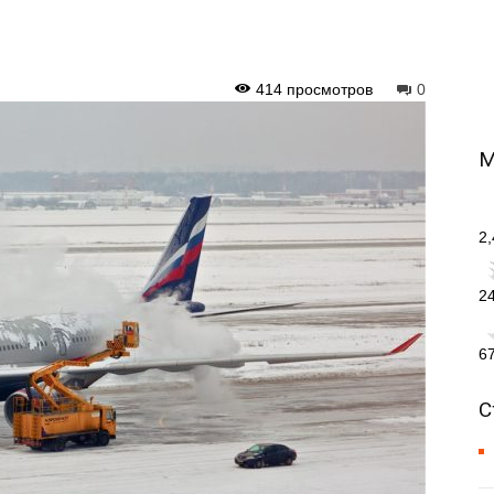
414 просмотров
0
М
2
2
6
С