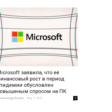
icrosoft заявила, что её
инансовый рост в период
пидемии обусловлен
овышеным спросом на ПК
лександр Исаев
-
May 1, 2020
0