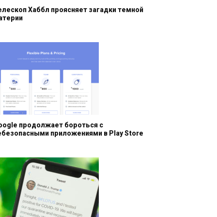
елескоп Хаббл проясняет загадки темной
атерии
oogle продолжает бороться с
ебезопасными приложениями в Play Store