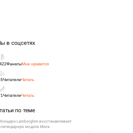
ы в соцсетях
,422
Фанаты
Мне нравится
45
Читатели
Читать
71
Читатели
Читать
татьи по теме
Концерн Lamborghini восстанавливает
легендарную модель Miura