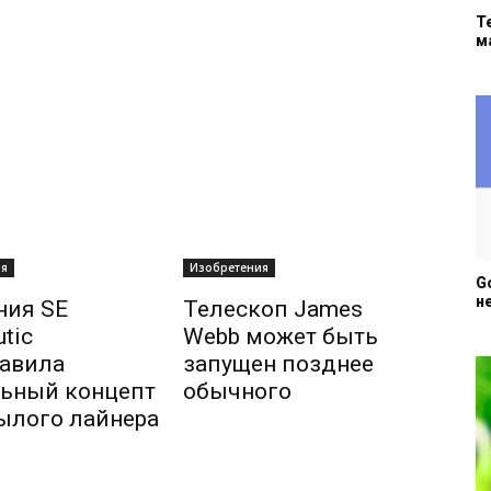
Т
м
ия
Изобретения
G
н
ния SE
Телескоп James
tic
Webb может быть
авила
запущен позднее
ьный концепт
обычного
ылого лайнера