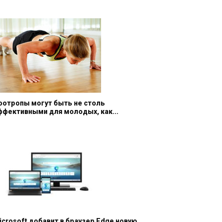
оотропы могут быть не столь
ффективными для молодых, как...
icrosoft добавит в браузер Edge новую