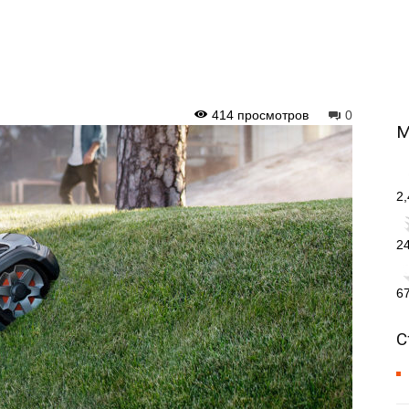
414 просмотров
0
М
2
2
6
С