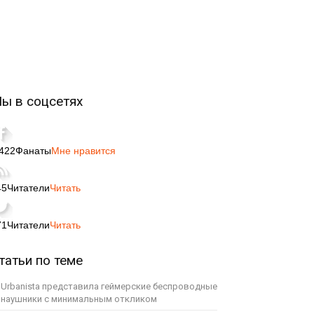
ы в соцсетях
,422
Фанаты
Мне нравится
45
Читатели
Читать
71
Читатели
Читать
татьи по теме
Urbanista представила геймерские беспроводные
наушники с минимальным откликом