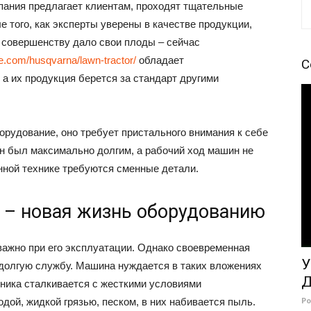
мпания предлагает клиентам, проходят тщательные
е того, как эксперты уверены в качестве продукции,
к совершенству дало свои плоды – сейчас
re.com/husqvarna/lawn-tractor/
обладает
С
 а их продукция берется за стандарт другими
орудование, оно требует пристального внимания к себе
он был максимально долгим, а рабочий ход машин не
нной технике требуются сменные детали.
– новая жизнь оборудованию
важно при его эксплуатации. Однако своевременная
У
 долгую службу. Машина нуждается в таких вложениях
Д
хника сталкивается с жесткими условиями
Р
дой, жидкой грязью, песком, в них набивается пыль.