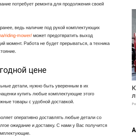
ование потребует ремонта для продолжения своей
аранее, ведь наличие под рукой комплектующих
na/riding-mower/
может предотвратить выход
й момент. Работа не будет прерываться, а техника
стояние.
годной цене
льные детали, нужно быть уверенным в их
К
наценки купить любые комплектующие этого
л
ужные товары с удобной доставкой.
Р
воляет оперативно доставлять любые детали со
лгое ожидание и доставку. С нами у Вас получится
А
омплектующие.