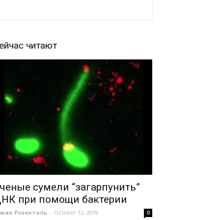
ейчас читают
ченые сумели “загарпунить”
НК при помощи бактерии
оман Розенталь
-
October 12, 2019
0