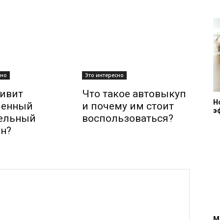
сно
Это интересно
ивит
Что такое автовыкуп
Н
менный
и почему им стоит
э
тельный
воспользоваться?
н?
M