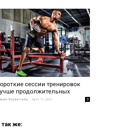
ороткие сессии тренировок
учше продолжительных
оман Розенталь
-
April 17, 2021
0
 так же: