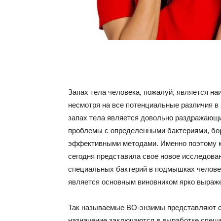
Запах тела человека, пожалуй, является на
несмотря на все потенциальные различия в 
запах тела является довольно раздражающ
проблемы с определенными бактериями, бор
эффективными методами. Именно поэтому к
сегодня представила свое новое исследова
специальных бактерий в подмышках человек
является основным виновником ярко выраже
Так называемые BO-энзимы представляют со
назначение заключаются в выработке специф