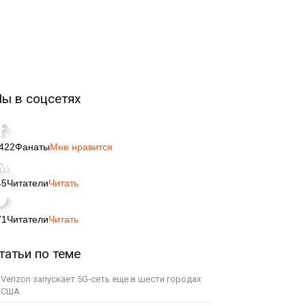
ы в соцсетях
,422
Фанаты
Мне нравится
45
Читатели
Читать
71
Читатели
Читать
татьи по теме
Verizon запускает 5G-сеть еще в шести городах
США