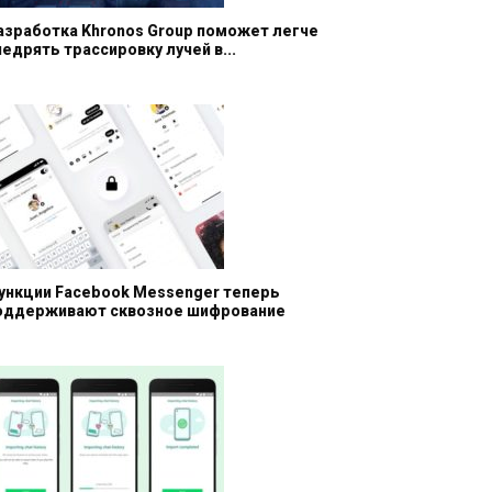
азработка Khronos Group поможет легче
недрять трассировку лучей в...
ункции Facebook Messenger теперь
оддерживают сквозное шифрование