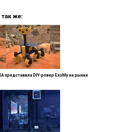
 так же:
КА представила DIY-ровер ExoMy на рынке