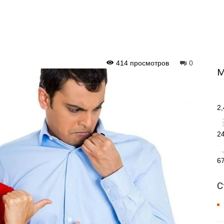
414 просмотров
0
М
2
2
6
С