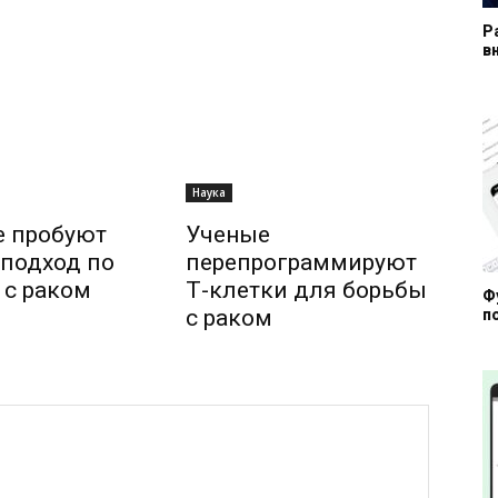
Р
в
Наука
е пробуют
Ученые
подход по
перепрограммируют
 с раком
Т-клетки для борьбы
Ф
с раком
п