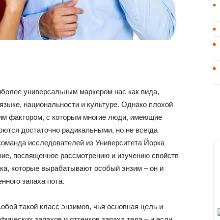
иболее универсальным маркером нас как вида,
языке, национальности и культуре. Однако плохой
им фактором, с которым многие люди, имеющие
ются достаточно радикальными, но не всегда
оманда исследователей из Университета Йорка
ние, посвященное рассмотрению и изучению свойств
а, которые вырабатывают особый энзим – он и
нного запаха пота.
бой такой класс энзимов, чья основная цель и
ических запахов и оттенков запаха тела – и если