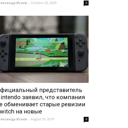
лександр Исаев
-
October 23, 2020
0
фициальный представитель
intendo заявил, что компания
е обменивает старые ревизии
witch на новые
лександр Исаев
-
August 19, 2019
0