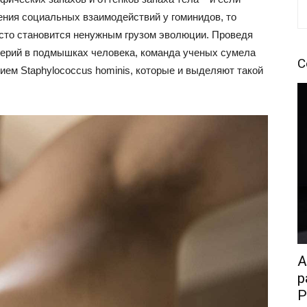
ния социальных взаимодействий у гоминидов, то
осто становится ненужным грузом эволюции. Проведя
терий в подмышках человека, команда ученых сумела
С
ем Staphylococcus hominis, которые и выделяют такой
A
р
P