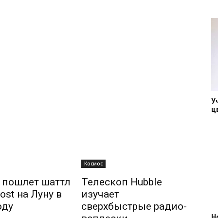
У
ц
Космос
 пошлет шаттл
Телескоп Hubble
ost на Луну в
изучает
оду
сверхбыстрые радио-
Н