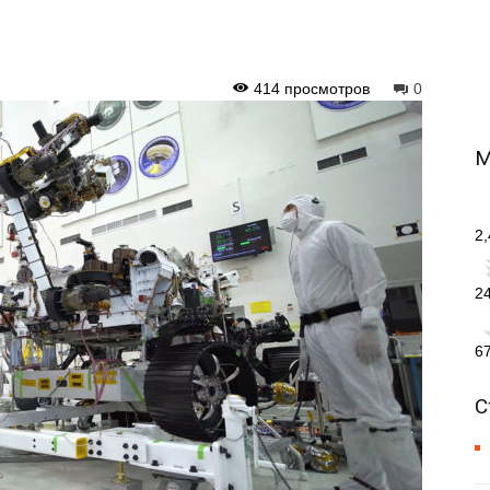
414 просмотров
0
М
2
2
6
С