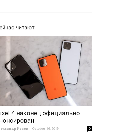
ейчас читают
ixel 4 наконец официально
нонсирован
лександр Исаев
-
October 16, 2019
0