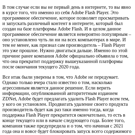
В том случае если вы не первый день в интернете, то вы явно
в курсе того, что именно из себя Adobe Flash Player. Это
программное обеспечение, которое позволяет просматривать
и запускать различный контент в интернете, который был
создан на базе платформы Adobe Flash. И в целом данное
программное обеспечение является невероятно популярным –
оно установлено чуть ли ни на всех компьютерах в мире. И
тем не менее, как признал сам производитель – Flash Player
это уже прошлое. Нужно двигаться дальше. Именно по этой
причине ранее компания Adobe официально объявила о том,
что она прекратит поддержку вышеуказанной платформы
после окончания текущего 2020 года.
Все итак были уверены в том, что Adobe не передумает.
Однако только вчера стало известно о том, насколько
агрессивным является данное решение. Если верить
информации, опубликованной авторитетным изданием
ZDNet, Adobe будет предлагать удалить Flash Player всем тем,
у кого он установлен. Продвигать удаление своего продукта
производитель будет как раз таки именно тогда, когда
поддержка Flash Player прекратится окончательно, то есть в
конце текущего или в начале следующего года. Более того,
компания также предупредила и о том, что начиная с 2021
года она и вовсе будет блокировать запуск всего содержимого