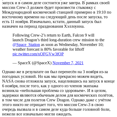
запуск и в самом деле состоится уже завтра. В рамках своей
миссии Crew-3 должен будет произвести стыковку с
Международной космической станцией примерно в 19:10 по
восточному времени на следующий день после запуска, то
есть 11 ноября. Изначально, кстати, данный запуск был
назначен на период празднования Хэллоуина.
Following Crew-2’s return to Earth, Falcon 9 will
launch Dragon’s third long-duration crew mission to the
@Space_Station
as soon as Wednesday, November 10;
weather forecast is 80% favorable for liftoff
pic.twitter.com/xOFGVw3fOP
— SpaceX (@SpaceX)
November 7, 2021
Однако же в результате он был перенесён на 3 ноября из-за
погодных условий. Но как мы прекрасно можем видеть,
NASA снова отложила запуск, нацелившись на запуск в конце
6 ноября, после того, как у одного из членов экипажа
возникла «небольшая проблема со здоровьем». И в целом,
задержки являются обычным делом для космических полётов,
в том числе для полетов Crew Dragon. Однако даже с учётом
этого никто не отрицает того, что миссия Crew-3 в свою
очередь вызвала и в самом деле куда больше головной боли,
нежели все изначально могли ожидать.