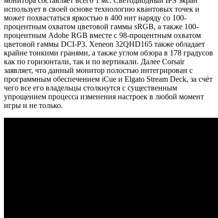
монитора составляет всего 1 мс. Светодиодный IPS экран
использует в своей основе технологию квантовых точек и
может похвастаться яркостью в 400 нит наряду со 100-
процентным охватом цветовой гаммы sRGB, а также 100-
процентным Adobe RGB вместе с 98-процентным охватом
цветовой гаммы DCI-P3. Xeneon 32QHD165 также обладает
крайне тонкими гранями, а также углом обзора в 178 градусов
как по горизонтали, так и по вертикали. Далее Corsair
заявляет, что данный монитор полостью интегрирован с
программным обеспечением iCue и Elgato Stream Deck, за счёт
чего все его владельцы столкнутся с существенным
упрощением процесса изменения настроек в любой момент
игры и не только.