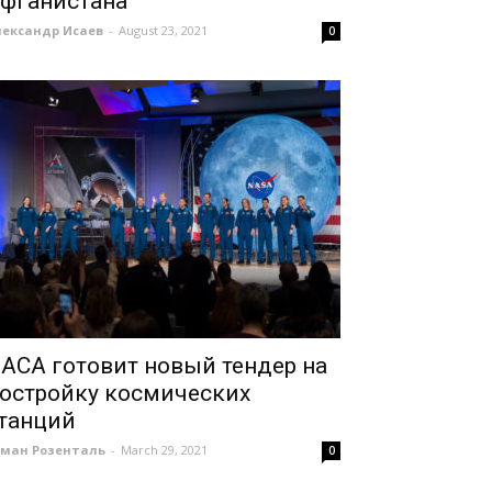
фганистана
лександр Исаев
-
August 23, 2021
0
АСА готовит новый тендер на
остройку космических
танций
оман Розенталь
-
March 29, 2021
0