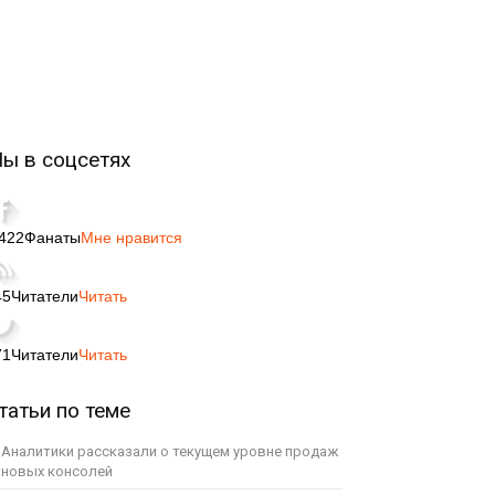
ы в соцсетях
,422
Фанаты
Мне нравится
45
Читатели
Читать
71
Читатели
Читать
татьи по теме
Аналитики рассказали о текущем уровне продаж
новых консолей