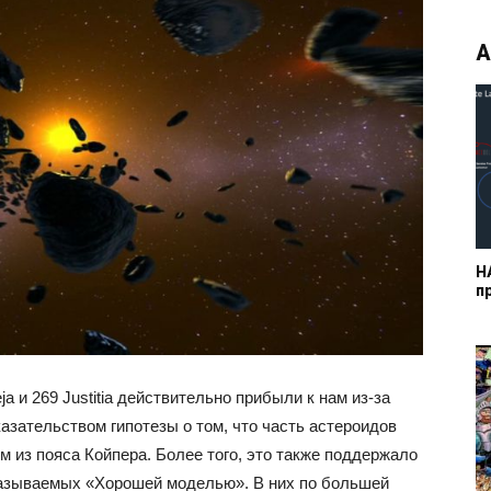
А
Н
п
a и 269 Justitia действительно прибыли к нам из-за
азательством гипотезы о том, что часть астероидов
из пояса Койпера. Более того, это также поддержало
называемых «Хорошей моделью». В них по большей