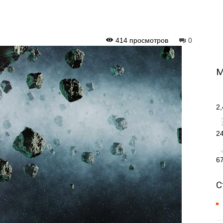
414 просмотров
0
М
2
2
6
С