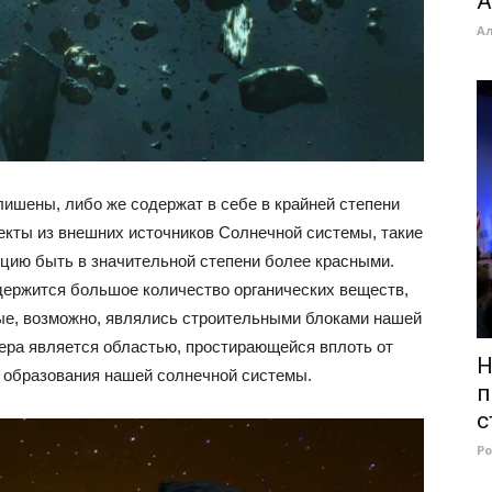
А
А
 лишены, либо же содержат в себе в крайней степени
екты из внешних источников Солнечной системы, такие
енцию быть в значительной степени более красными.
одержится большое количество органических веществ,
орые, возможно, являлись строительными блоками нашей
пера является областью, простирающейся вплоть от
Н
т образования нашей солнечной системы.
п
с
Р