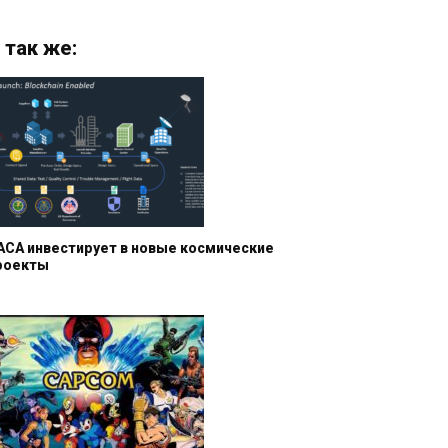
 так же:
АСА инвестирует в новые космические
роекты