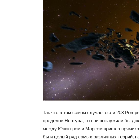
Так что в том самом случае, если 203 Pompej
пределов Нептуна, то они послужили бы док
между Юпитером и Марсом пришла прямиком 
бы и целый ряд самых различных теорий, 