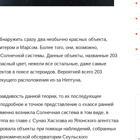
обнаружить сразу два необычно красных объекта,
тером и Марсом. Более того, они, возможно,
 Солнечной системы. Данные объекты, названные 203
 красный цвет, нежели все остальные, даже самые
ектов в поясе астероидов. Вероятней всего 203
 текущего расположения из-за Нептуна.
равдивость данной теории, то их последующее
 подробное и точное представление о «хаосе ранней
 именно возникла Солнечная система в том виде, в
ппа во главе с Сунао Хасэгава из Японского агентства
ровала объекты при помощи наблюдений, собранных
трономической обсерватории Сеульского