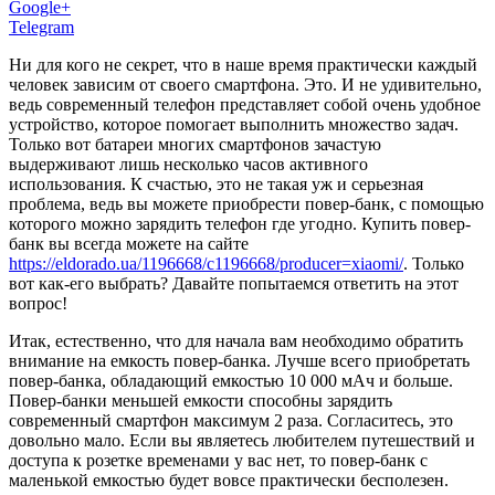
Google+
Telegram
Ни для кого не секрет, что в наше время практически каждый
человек зависим от своего смартфона. Это. И не удивительно,
ведь современный телефон представляет собой очень удобное
устройство, которое помогает выполнить множество задач.
Только вот батареи многих смартфонов зачастую
выдерживают лишь несколько часов активного
использования. К счастью, это не такая уж и серьезная
проблема, ведь вы можете приобрести повер-банк, с помощью
которого можно зарядить телефон где угодно. Купить повер-
банк вы всегда можете на сайте
https://eldorado.ua/1196668/c1196668/producer=xiaomi/
. Только
вот как-его выбрать? Давайте попытаемся ответить на этот
вопрос!
Итак, естественно, что для начала вам необходимо обратить
внимание на емкость повер-банка. Лучше всего приобретать
повер-банка, обладающий емкостью 10 000 мАч и больше.
Повер-банки меньшей емкости способны зарядить
современный смартфон максимум 2 раза. Согласитесь, это
довольно мало. Если вы являетесь любителем путешествий и
доступа к розетке временами у вас нет, то повер-банк с
маленькой емкостью будет вовсе практически бесполезен.