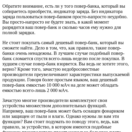
Обратите внимание, есть ли у того повер-банка, который вы
собираетесь приобрести, индикатор заряда. Без индикатора
заряда пользоваться повер-банком просто-напросто неудобно.
Вы просто-напросто не будете знать, в какой момент
разрядится ваш повер-банк и сколько часов ему нужно для
полной зарядки.
Не стоит покупать самый дешевый повер-банк, который вы
сможете найти. Дело в том, что, как правило, такие повер-
банки очень ненадежны. В лучшем случае подобный повер-
банк сломается спустя всего-лишь неделю после покупки. В
худшем случае повер-банк взорвется. Вы ведь не хотите этого,
верно? Кроме того, зачастую недобросовестные
производители преувеличивают характеристики выпускаемой
продукции. Говоря более простым языком, ваш дешевый
повер-банк емкостью 10 000 мАч на деле может обладать
емкостью всего-лишь 2 000 мАч.
Зачастую многие производители комплектуют свои
устройства множеством дополнительных функций.
Например, ваш повер-банк может быть оснащен фонариком
или защищен от пыли и влаги. Однако нужны ли вам эти
функции? Вам стоит подумать по поводу этого, ведь, как
правило, за устройство, в котором имеются подобные