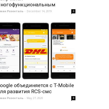
ногофункциональным
оман Розенталь
-
December 14, 2019
0
oogle объединяется с T-Mobile
ля развития RCS-смс
оман Розенталь
-
May 27, 2020
0