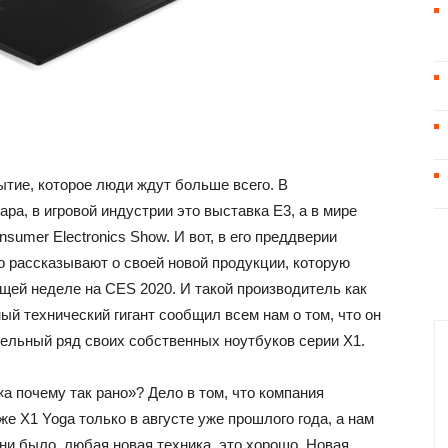
ытие, которое люди ждут больше всего. В
ра, в игровой индустрии это выставка E3, а в мире
umer Electronics Show. И вот, в его преддверии
о рассказывают о своей новой продукции, которую
щей неделе на CES 2020. И такой производитель как
ый технический гигант сообщил всем нам о том, что он
ельный ряд своих собственных ноутбуков серии X1.
а почему так рано»? Дело в том, что компания
же X1 Yoga только в августе уже прошлого года, а нам
 ни было, любая новая техника, это хорошо. Новая