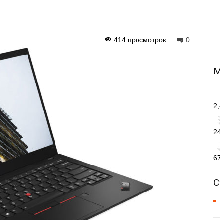
414 просмотров
0
М
2
2
6
С