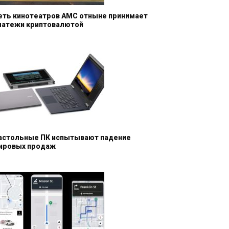
еть кинотеатров AMC отныне принимает
латежи криптовалютой
астольные ПК испытывают падение
ировых продаж