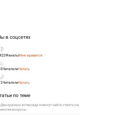
ы в соцсетях
,422
Фанаты
Мне нравится
45
Читатели
Читать
71
Читатели
Читать
татьи по теме
Два красных астероида помогут найти ответы на
многие вопросы