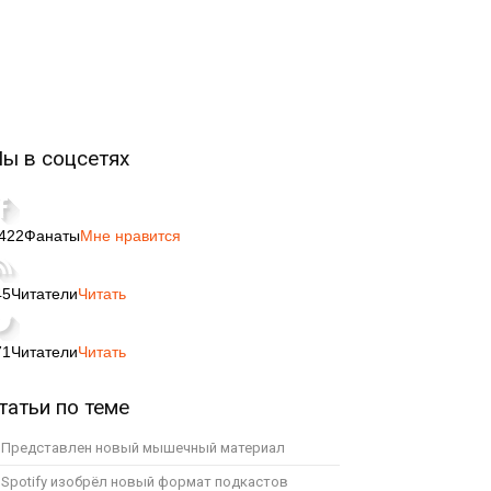
ы в соцсетях
,422
Фанаты
Мне нравится
45
Читатели
Читать
71
Читатели
Читать
татьи по теме
Представлен новый мышечный материал
Spotify изобрёл новый формат подкастов