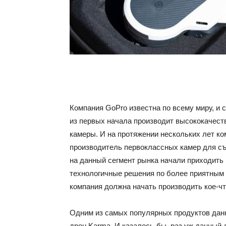
Компания GoPro известна по всему миру, и с
из первых начала производит высококачес
камеры. И на протяжении нескольких лет ко
производитель первоклассных камер для съ
на данный сегмент рынка начали приходить
технологичные решения по более приятным 
компания должна начать производить кое-чт
Одним из самых популярных продуктов данн
дрон Karma. И казалось-бы, раз уж данный