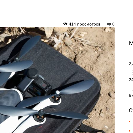
414 просмотров
0
М
2
2
6
С