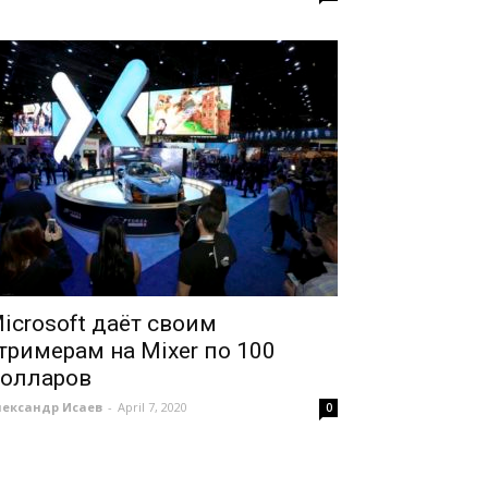
icrosoft даёт своим
тримерам на Mixer по 100
олларов
лександр Исаев
-
April 7, 2020
0