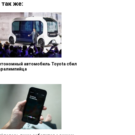
 так же:
втономный автомобиль Toyota сбил
аралимпийца