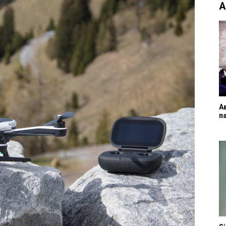
А
А
п