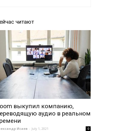
ейчас читают
oom выкупил компанию,
ереводящую аудио в реальном
ремени
лександр Исаев
-
July 1, 2021
0