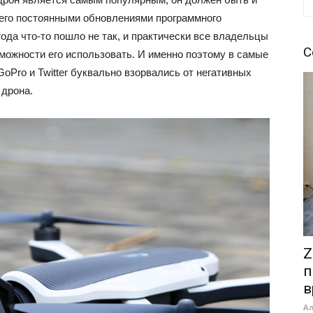
его постоянными обновлениями программного
года что-то пошло не так, и практически все владельцы
С
ожности его использовать. И именно поэтому в самые
Pro и Twitter буквально взорвались от негативных
 дрона.
Z
п
в
А