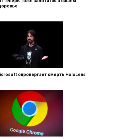
iri теперь тоже заботится о вашем
доровье
icrosoft опровергает смерть HoloLens