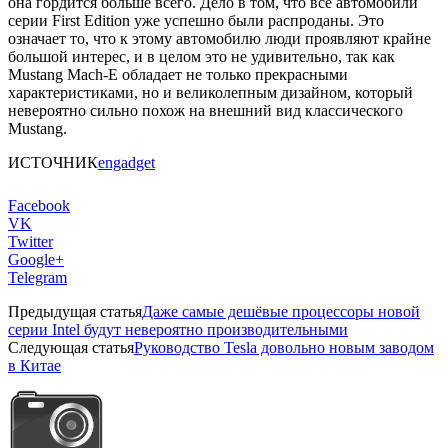
она гордится больше всего. Дело в том, что все автомобили
серии First Edition уже успешно были распроданы. Это
означает то, что к этому автомобилю люди проявляют крайне
большой интерес, и в целом это не удивительно, так как
Mustang Mach-E обладает не только прекрасными
характеристиками, но и великолепным дизайном, который
невероятно сильно похож на внешний вид классического
Mustang.
ИСТОЧНИК
engadget
Facebook
VK
Twitter
Google+
Telegram
Предыдущая статья
Даже самые дешёвые процессоры новой
серии Intel будут невероятно производительными
Следующая статья
Руководство Tesla довольно новым заводом
в Китае