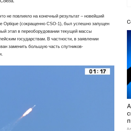
 Союза.
 это не повлияло на конечный результат – новейший
С
le Optique (сокращенно CSO-1), был успешно запущен
овый этап в переоборудовании текущей массы
ейским государствам. В частности, в заявлении
изван заменить большую часть спутников-
и.
A
с
п
А