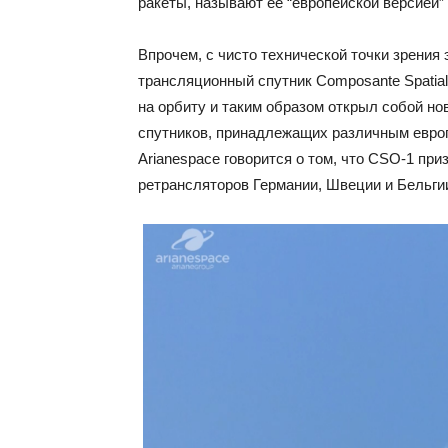
ракеты, называют ее “европейской версией”
Впрочем, с чисто технической точки зрения
трансляционный спутник Composante Spatia
на орбиту и таким образом открыл собой н
спутников, принадлежащих различным европ
Arianespace говорится о том, что CSO-1 пр
ретрансляторов Германии, Швеции и Бельги