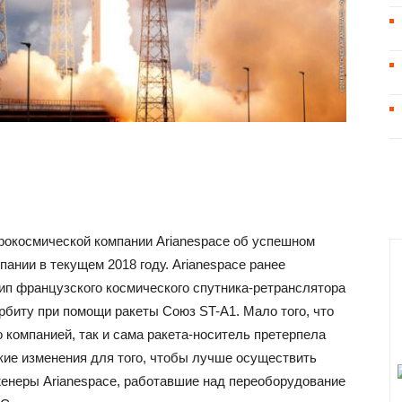
рокосмической компании Arianespace об успешном
ании в текущем 2018 году. Arianespace ранее
тип французского космического спутника-ретранслятора
рбиту при помощи ракеты Союз ST-A1. Мало того, что
о компанией, так и сама ракета-носитель претерпела
кие изменения для того, чтобы лучше осуществить
женеры Arianespace, работавшие над переоборудование