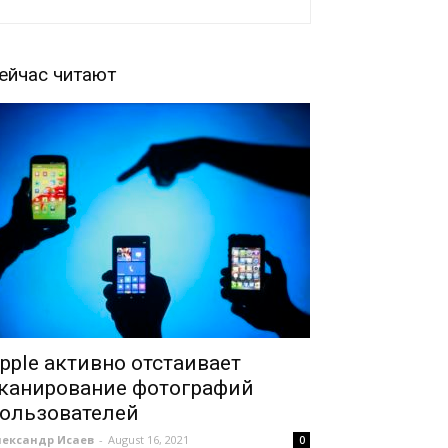
ейчас читают
pple активно отстаивает
канирование фотографий
ользователей
лександр Исаев
-
August 16, 2021
0