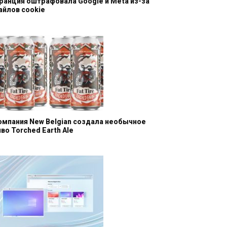
ранция оштрафовала Google и Meta из-за
айлов cookie
омпания New Belgian создала необычное
иво Torched Earth Ale