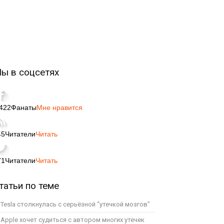
ы в соцсетях
,422
Фанаты
Мне нравится
45
Читатели
Читать
71
Читатели
Читать
татьи по теме
Tesla столкнулась с серьёзной “утечкой мозгов”
Apple хочет судиться с автором многих утечек