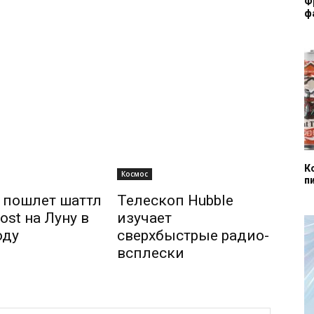
Ф
ф
К
Космос
п
 пошлет шаттл
Телескоп Hubble
ost на Луну в
изучает
оду
сверхбыстрые радио-
всплески