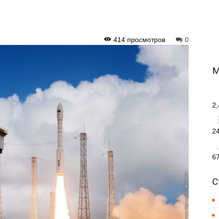
414 просмотров
0
М
2
2
6
С