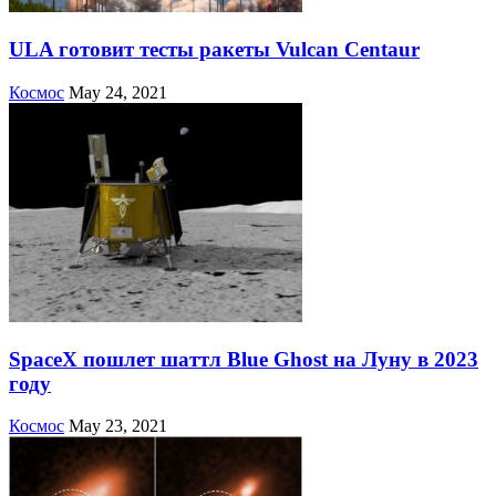
ULA готовит тесты ракеты Vulcan Centaur
Космос
May 24, 2021
SpaceX пошлет шаттл Blue Ghost на Луну в 2023
году
Космос
May 23, 2021