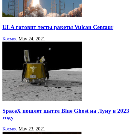
ULA готовит тесты ракеты Vulcan Centaur
Космос
May 24, 2021
SpaceX пошлет шаттл Blue Ghost на Луну в 2023
году
Космос
May 23, 2021