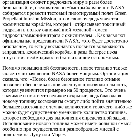
организация сможет предложить миру в разы более
безопасный, и, следовательно «быстрый» вариант. NASA
собирается провести тестовый пилотируемый полет Green
Propellant Infusion Mission, что в свою очередь является
космическим кораблём, который «отбрасывает токсичный
гидразин в пользу одноимённой «зеленой» смеси
гидроксиламмонийнитрата с окислителем». Как заявляют
официальные представители NASA, «это будет достаточно
безопасно», то есть у космонавтов появится возможность
заправлять космический корабль, в разы быстрее из-за
отсутствия необходимости быть излишне осторожным.
Помимо повышенной безопасности, новое топливо так же
является по заявлению NASA более мощным. Организация
сказала, что: «Новое, более безопасное топливо отныне
позволит обеспечивать повышенную производительность,
которая увеличится примерно на 50 процентов. Это очень
значимое и почти что великое открытие, ведь благодаря
новому топливу космонавты смогут либо пойти значительно
большее расстояние с тем же количеством горючего, либо же
можно будет существенно уменьшить количество топлива,
которое необходимо для выполнения определенной задачи.
Использование нового топлива может иметь большой смысл
особенно при осуществлении разнообразных миссий с
полётами на Луну или Марс».