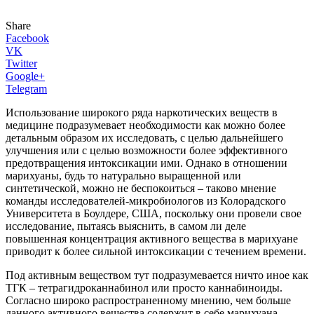
Share
Facebook
VK
Twitter
Google+
Telegram
Использование широкого ряда наркотических веществ в
медицине подразумевает необходимости как можно более
детальным образом их исследовать, с целью дальнейшего
улучшения или с целью возможности более эффективного
предотвращения интоксикации ими. Однако в отношении
марихуаны, будь то натурально выращенной или
синтетической, можно не беспокоиться – таково мнение
команды исследователей-микробиологов из Колорадского
Университета в Боулдере, США, поскольку они провели свое
исследование, пытаясь выяснить, в самом ли деле
повышенная концентрация активного вещества в марихуане
приводит к более сильной интоксикации с течением времени.
Под активным веществом тут подразумевается ничто иное как
ТГК – тетрагидроканнабинол или просто каннабиноиды.
Согласно широко распространенному мнению, чем больше
данного активного вещества содержит в себе марихуана,