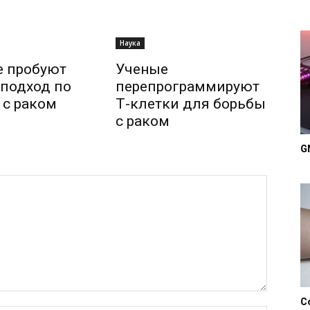
Наука
е пробуют
Ученые
подход по
перепрограммируют
 с раком
Т-клетки для борьбы
с раком
G
С