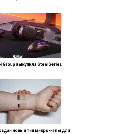
N Group выкупила SteelSeries
оздан новый тип микро-иглы для