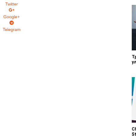
Twitter
Google+
Telegram
Т
у
C
S