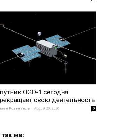
путник OGO-1 сегодня
рекращает свою деятельность
оман Розенталь
-
August 29, 2020
0
 так же: