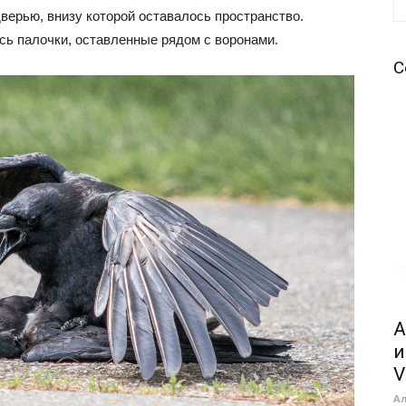
верью, внизу которой оставалось пространство.
сь палочки, оставленные рядом с воронами.
С
A
и
V
А