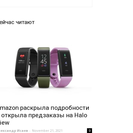
ейчас читают
mazon раскрыла подробности
 открыла предзаказы на Halo
iew
лександр Исаев
-
November 21, 2021
0