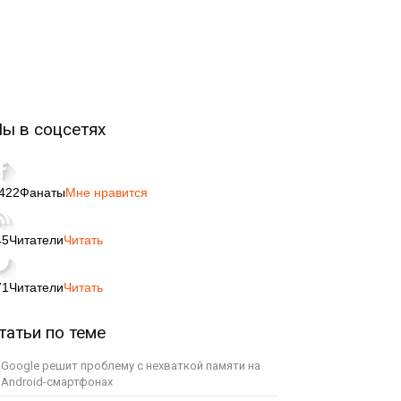
ы в соцсетях
,422
Фанаты
Мне нравится
45
Читатели
Читать
71
Читатели
Читать
татьи по теме
Google решит проблему с нехваткой памяти на
Android-смартфонах