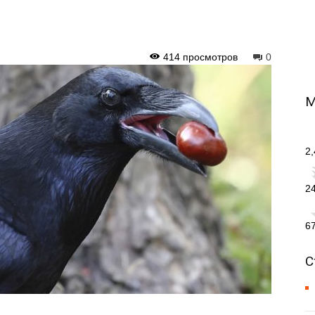
414 просмотров
0
М
2
2
6
С