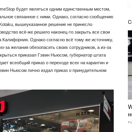
ameStop будет являться одним единственным местом,
тальное связанное с ними. Однако, согласно сообщению
С
 Kotaku, вышеуказанное решение не принесло
оводство всё-же решило наконец-то закрыть все свои
 Калифорния. Однако согласно всё тому же источнику,
-за желания обезопасить своих сотрудников, а из-за
закрыться приказал Гэвин Ньюсом, губернатор штата
ает всеобщий приказ о переходе всех на карантин и
Гэвин Ньюсом лично издал приказ о принудительном
W
н
Р