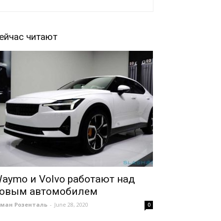
ейчас читают
aymo и Volvo работают над
овым автомобилем
оман Розенталь
-
June 28, 2020
0