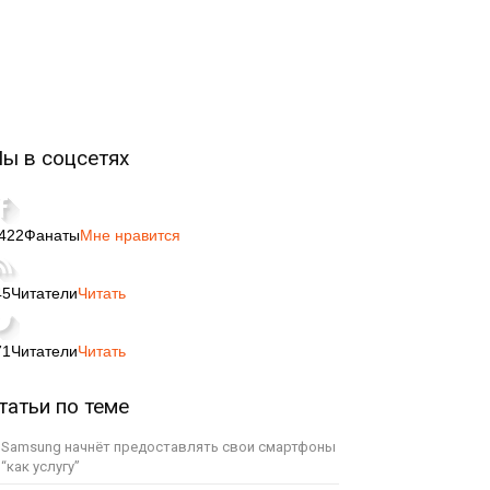
ы в соцсетях
,422
Фанаты
Мне нравится
45
Читатели
Читать
71
Читатели
Читать
татьи по теме
Samsung начнёт предоставлять свои смартфоны
“как услугу”