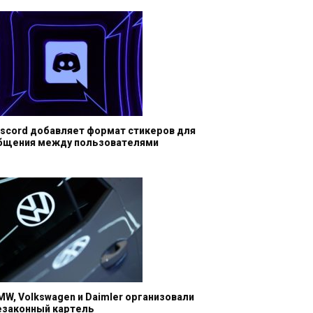
iscord добавляет формат стикеров для
бщения между пользователями
MW, Volkswagen и Daimler организовали
езаконный картель