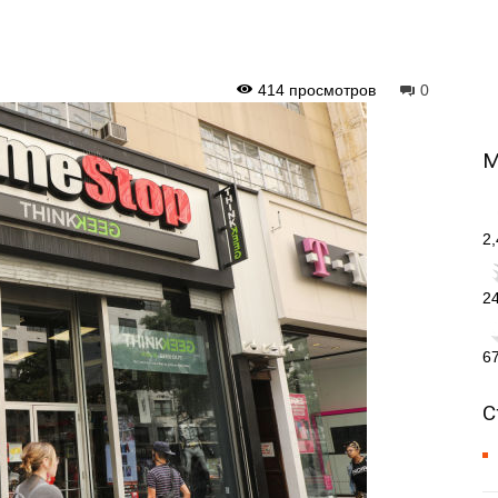
414 просмотров
0
М
2
2
6
С