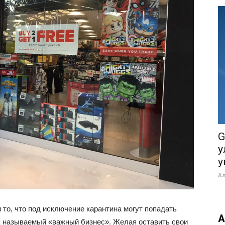
G
у
у
А
то, что под исключение карантина могут попадать
А
ак называемый «важный бизнес». Желая оставить свои