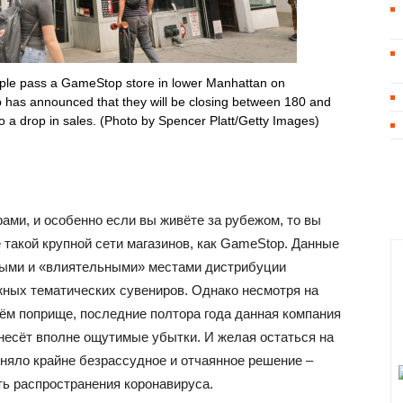
pass a GameStop store in lower Manhattan on
has announced that they will be closing between 180 and
to a drop in sales. (Photo by Spencer Platt/Getty Images)
рами, и особенно если вы живёте за рубежом, то вы
такой крупной сети магазинов, как GameStop. Данные
ными и «влиятельными» местами дистрибуции
жных тематических сувениров. Однако несмотря на
ём поприще, последние полтора года данная компания
несёт вполне ощутимые убытки. И желая остаться на
иняло крайне безрассудное и отчаянное решение –
ть распространения коронавируса.