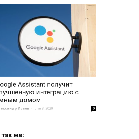
oogle Assistant получит
лучшенную интеграцию с
мным домом
лександр Исаев
-
June 8, 2020
0
 так же: