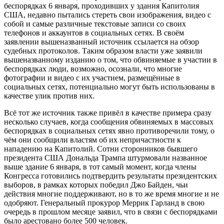
беспорядках 6 января, проходивших у здания Капитолия
США, недавно пытались стереть свои изображения, видео с
собой и самые различные текстовые записи со своих
телефонов и аккаунтов в социальных сетях. В своём
заявлении вышеназванный источник ссылается на обзор
судебных протоколов. Таким образом власти уже заявили
вышеназванному изданию о том, что обвиняемые в участии в
беспорядках люди, возможно, осознали, что многие
фотографии и видео с их участием, размещённые в
социальных сетях, потенциально могут быть использованы в
качестве улик против них.
Всё тот же источник также привёл в качестве примера сразу
несколько случаев, когда сообщения обвиняемых в массовых
беспорядках в социальных сетях явно противоречили тому, о
чём они сообщили властям об их непричастности к
нападению на Капитолий. Сотни сторонников бывшего
президента США Дональда Трампа штурмовали названное
выше здание 6 января, в тот самый момент, когда члены
Конгресса готовились подтвердить результаты президентских
выборов, в рамках которых победил Джо Байден, чьи
действия многие поддерживают, но в то же время многие и не
одобряют. Генеральный прокурор Меррик Гарланд в свою
очередь в прошлом месяце заявил, что в связи с беспорядками
было арестовано более 500 человек.