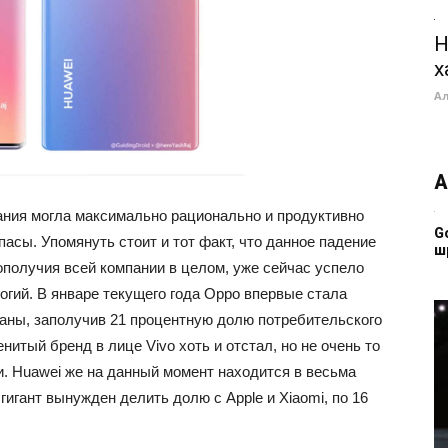
Н
х
А
А
ания могла максимально рационально и продуктивно
G
асы. Упомянуть стоит и тот факт, что данное падение
ш
ополучия всей компании в целом, уже сейчас успело
огий. В январе текущего года Oppo впервые стала
аны, заполучив 21 процентную долю потребительского
енитый бренд в лице Vivo хоть и отстал, но не очень то
и. Huawei же на данный момент находится в весьма
гигант вынужден делить долю с Apple и Xiaomi, по 16