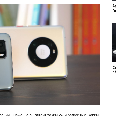
A
“
С
о
пании Huawei не выглядит таким уж и радужным, каким