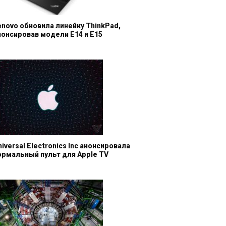
enovo обновила линейку ThinkPad,
нонсировав модели E14 и E15
niversal Electronics Inc анонсировала
ормальный пульт для Apple TV