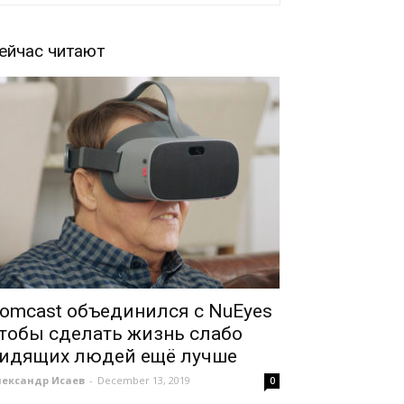
ейчас читают
omcast объединился с NuEyes
тобы сделать жизнь слабо
идящих людей ещё лучше
лександр Исаев
-
December 13, 2019
0