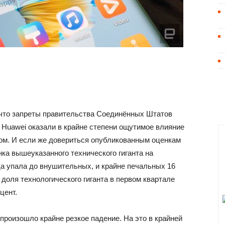
, что запреты правительства Соединённых Штатов
 Huawei оказали в крайне степени ощутимое влияние
лом. И если же довериться опубликованным оценкам
ынка вышеуказанного технического гиганта на
да упала до внушительных, и крайне печальных 16
о доля технологического гиганта в первом квартале
цент.
о произошло крайне резкое падение. На это в крайней