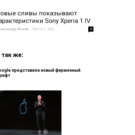
овые сливы показывают
арактеристики Sony Xperia 1 IV
лександр Исаев
-
March 2, 2022
0
 так же:
oogle представила новый фирменный
рифт