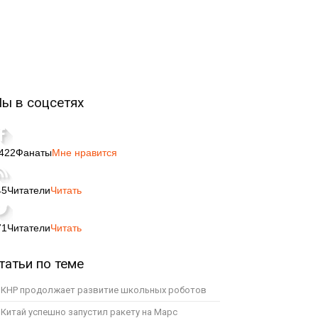
ы в соцсетях
,422
Фанаты
Мне нравится
45
Читатели
Читать
71
Читатели
Читать
татьи по теме
КНР продолжает развитие школьных роботов
Китай успешно запустил ракету на Марс