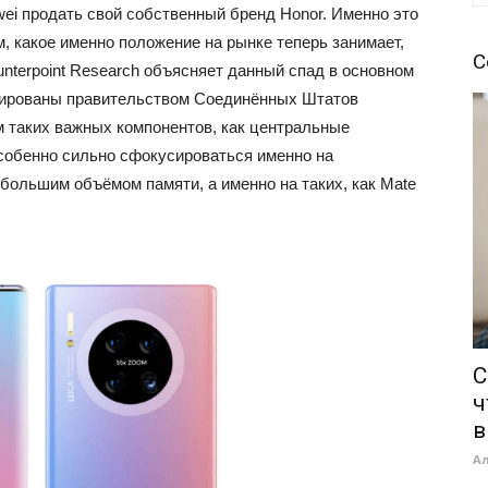
ei продать свой собственный бренд Honor. Именно это
м, какое именно положение на рынке теперь занимает,
С
unterpoint Research объясняет данный спад в основном
иированы правительством Соединённых Штатов
м таких важных компонентов, как центральные
собенно сильно сфокусироваться именно на
ольшим объёмом памяти, а именно на таких, как Mate
C
ч
в
А