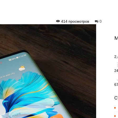
414 просмотров
0
М
2
2
6
С