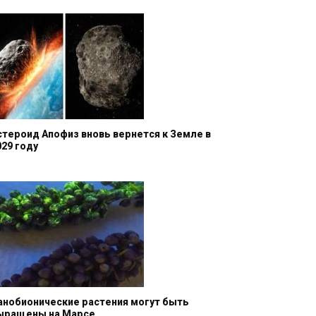
стероид Апофиз вновь вернется к Земле в
029 году
анобионические растения могут быть
ыращены на Марсе