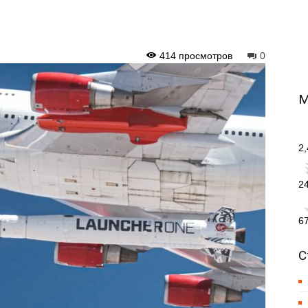
414 просмотров
0
М
2
2
6
С