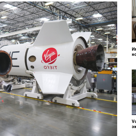
И
н
V
э