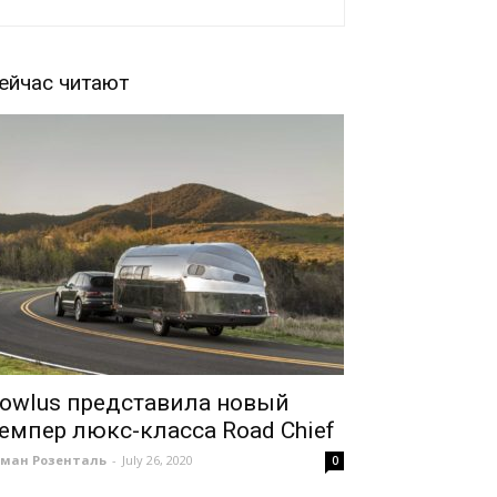
ейчас читают
owlus представила новый
емпер люкс-класса Road Chief
оман Розенталь
-
July 26, 2020
0