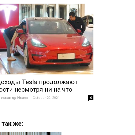
оходы Tesla продолжают
ости несмотря ни на что
лександр Исаев
-
October 22, 2021
0
 так же: