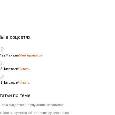
ы в соцсетях
,422
Фанаты
Мне нравится
45
Читатели
Читать
71
Читатели
Читать
татьи по теме
Tesla существенно улучшила автопилот
Nikon выпустила обновление, существенно