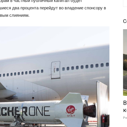
торам в частный публичный капитал будет
шиеся два процента перейдут во владение спонсору в
евым слияниям.
С
B
к
Р