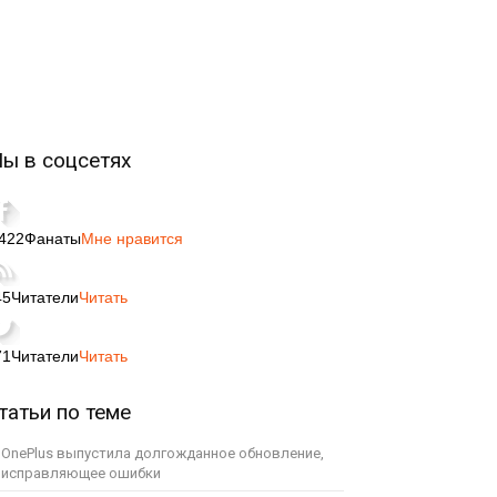
ы в соцсетях
,422
Фанаты
Мне нравится
45
Читатели
Читать
71
Читатели
Читать
татьи по теме
OnePlus выпустила долгожданное обновление,
исправляющее ошибки