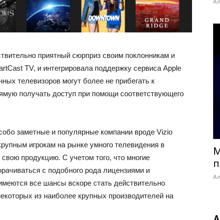
А
ствительно приятный сюрприз своим поклонникам и
tCast TV, и интегрировала поддержку сервиса Apple
ных телевизоров могут более не прибегать к
рямую получать доступ при помощи соответствующего
особо заметные и популярные компании вроде Vizio
крупным игрокам на рынке умного телевидения в
M
 свою продукцию. С учетом того, что многие
п
орачиваться с подобного рода лицензиями и
А
o имеются все шансы вскоре стать действительно
екоторых из наиболее крупных производителей на
А