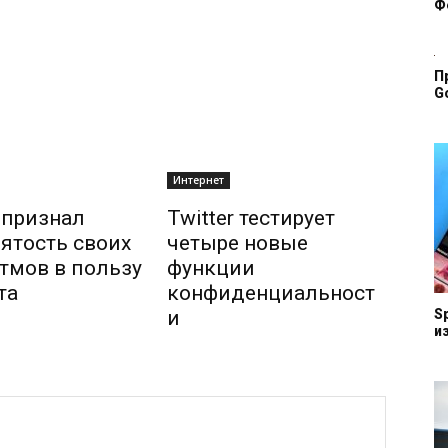
Ф
П
G
Интернет
r признал
Twitter тестирует
ятость своих
четыре новые
тмов в пользу
функции
та
конфиденциальност
и
S
и