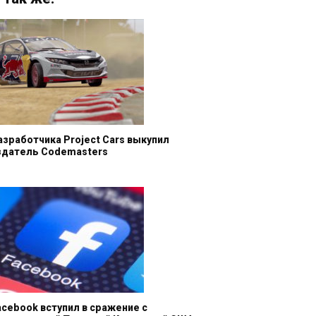
азработчика Project Cars выкупил
здатель Codemasters
acebook вступил в сражение с