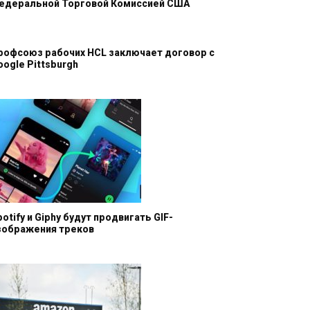
едеральной Торговой Комиссией США
рофсоюз рабочих HCL заключает договор с
oogle Pittsburgh
potify и Giphy будут продвигать GIF-
зображения треков