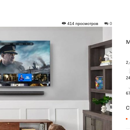
414 просмотров
0
М
2
2
6
С