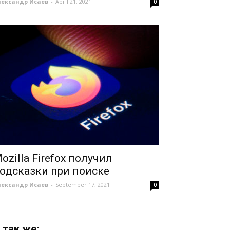
лександр Исаев
-
April 21, 2021
0
ozilla Firefox получил
одсказки при поиске
лександр Исаев
-
September 17, 2021
0
 так же: