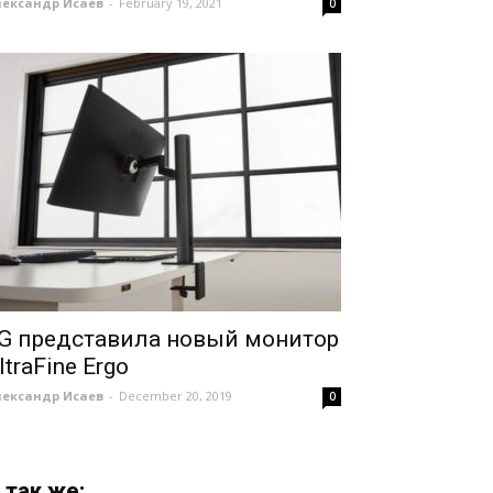
лександр Исаев
-
February 19, 2021
0
G представила новый монитор
ltraFine Ergo
лександр Исаев
-
December 20, 2019
0
 так же: