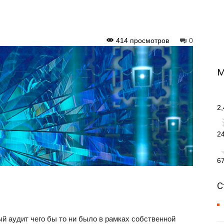
414 просмотров
0
М
2
2
6
С
й аудит чего бы то ни было в рамках собственной