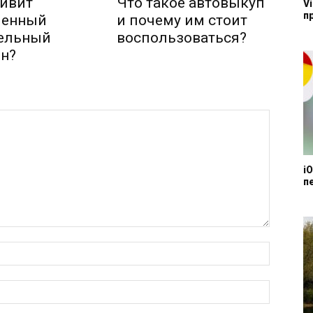
ивит
Что такое автовыкуп
V
п
менный
и почему им стоит
тельный
воспользоваться?
н?
i
п