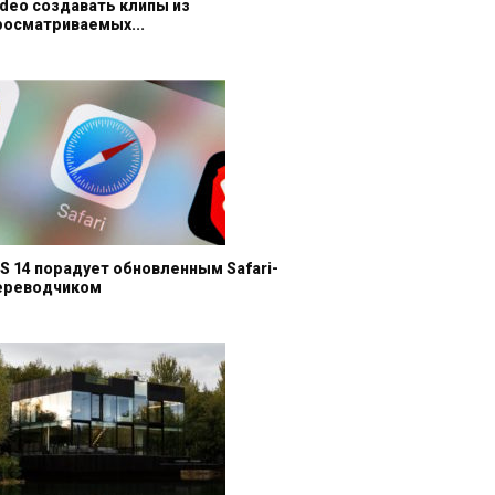
ideo создавать клипы из
росматриваемых...
OS 14 порадует обновленным Safari-
ереводчиком