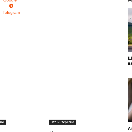
Google+
Telegram
Ш
н
сно
Это интересно
A