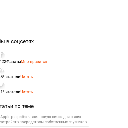
ы в соцсетях
,422
Фанаты
Мне нравится
45
Читатели
Читать
71
Читатели
Читать
татьи по теме
Apple разрабатывает новую связь для своих
устройств посредством собственных спутников