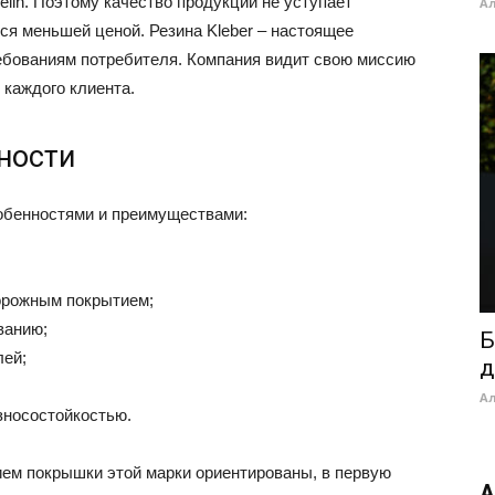
elin. Поэтому качество продукции не уступает
А
ся меньшей ценой. Резина Kleber – настоящее
ебованиям потребителя. Компания видит свою миссию
 каждого клиента.
ности
обенностями и преимуществами:
орожным покрытием;
ванию;
Б
ей;
д
А
зносостойкостью.
ем покрышки этой марки ориентированы, в первую
А