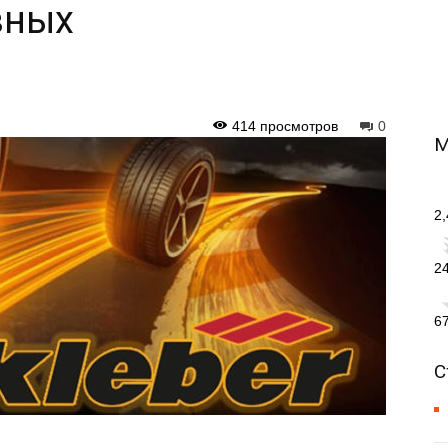
вных
414 просмотров
0
М
2
2
6
С