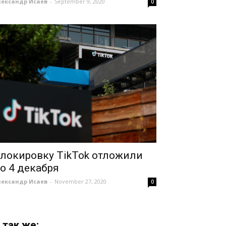
лександр Исаев
-
September 9, 2020
0
локировку TikTok отложили
о 4 декабря
лександр Исаев
-
November 27, 2020
0
 так же: