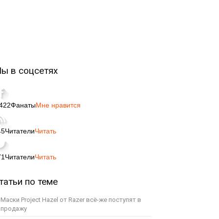
ы в соцсетях
,422
Фанаты
Мне нравится
45
Читатели
Читать
71
Читатели
Читать
татьи по теме
Маски Project Hazel от Razer всё-же поступят в
продажу