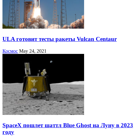
ULA готовит тесты ракеты Vulcan Centaur
Космос
May 24, 2021
SpaceX пошлет шаттл Blue Ghost на Луну в 2023
году