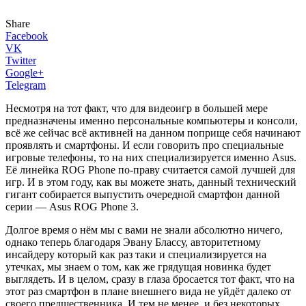
Share
Facebook
VK
Twitter
Google+
Telegram
Несмотря на тот факт, что для видеоигр в большей мере
предназначены именно персональные компьютеры и консоли,
всё же сейчас всё активней на данном поприще себя начинают
проявлять и смартфоны. И если говорить про специальные
игровые телефоны, то на них специализируется именно Asus.
Её линейка ROG Phone по-праву считается самой лучшей для
игр. И в этом году, как вы можете знать, данный технический
гигант собирается выпустить очередной смартфон данной
серии — Asus ROG Phone 3.
Долгое время о нём мы с вами не знали абсолютно ничего,
однако теперь благодаря Эвану Блассу, авторитетному
инсайдеру который как раз таки и специализируется на
утечках, мы знаем о том, как же грядущая новинка будет
выглядеть. И в целом, сразу в глаза бросается тот факт, что на
этот раз смартфон в плане внешнего вида не уйдёт далеко от
своего предшественника. И тем не менее, и без некоторых