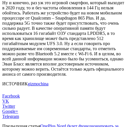
Ну и конечно, раз уж это игровой смартфон, который выходит
в 2020 году, то и без частоты обновления в 144 Гц нельзя
обойтись. Работать же устройство будет на новом мобильном
процессоре от Qualcomm – Snapdragon 865 Plus. И да,
поддержка 5G точно также будет присутствовать, что очень
сильно радует. В качестве оперативной памяти будут
использоваться 16 гигабайт ОЗУ стандарта LPDDR5, в то
время как хранилище может быть представлено 512
гигабайтным модулем UFS 3.0. Ну а если говорить про
поддерживаемые им современные стандарты, то отметить
можно разве что Bluetooth 5.2 вместе с Wi-Fi 6. И в целом, во
всей данной информации можно было бы усомниться, однако
Эван Бласс является вполне достоверным источником,
которому можно верить. Остаётся только ждать официального
анонса от самого производителя.
ИСТОЧНИК
gizmochina
Facebook
VK
Twitter
Google+
Telegram
Предыдущая статья
OnePlus Nord будет функционировать за