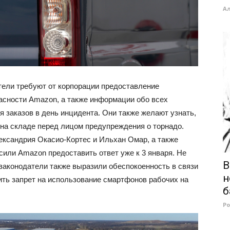
А
тели требуют от корпорации предоставление
асности Amazon, а также информации обо всех
 заказов в день инцидента. Они также желают узнать,
 на складе перед лицом предупреждения о торнадо.
ександрия Окасио-Кортес и Ильхан Омар, а также
сили Amazon предоставить ответ уже к 3 января. Не
В
о законодатели также выразили обеспокоенность в связи
н
ть запрет на использование смартфонов рабочих на
б
Р