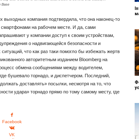
e Base
I
м
их выходных компания подтвердила, что она наконец-то
 смартфонами на рабочем месте. И да, сами
апрашивают у компании доступ к своим устройствам,
дупреждения о надвигающейся безопасности и
 ситуаций, что как раз таки помогло бы избежать жертв
бликованного авторитетным изданием Bloomberg на
процесс обмена сообщениями между водителем,
где бушевало торнадо, ​и диспетчером. Последний,
Ф
одолжать доставлять» посылки, несмотря на то, что
у
ности удара» торнадо прямо по тому самому месту, где
Facebook
VK