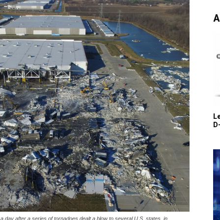
А
L
D-
a day after a series of tornadoes dealt a blow to several U.S. states, in