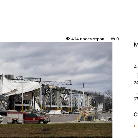
414 просмотров
0
М
2
2
6
С