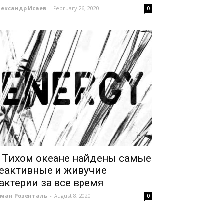
лександр Исаев
-
February 26, 2020
0
 Тихом океане найдены самые
еактивные и живучие
актерии за все время
оман Розенталь
-
August 8, 2020
0