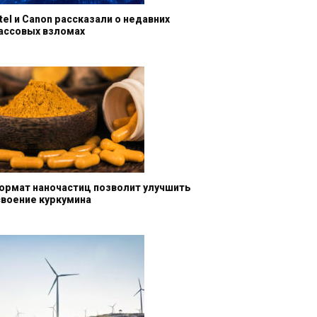
ntel и Canon рассказали о недавних
ассовых взломах
ормат наночастиц позволит улучшить
своение куркумина