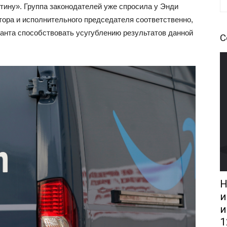
тину». Группа законодателей уже спросила у Энди
тора и исполнительного председателя соответственно,
иганта способствовать усугублению результатов данной
С
Н
и
и
1