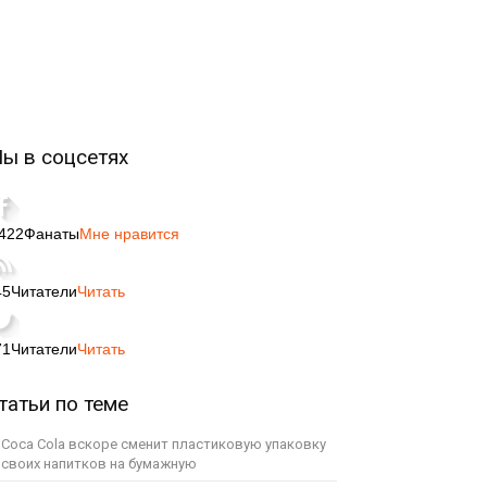
ы в соцсетях
,422
Фанаты
Мне нравится
45
Читатели
Читать
71
Читатели
Читать
татьи по теме
Coca Cola вскоре сменит пластиковую упаковку
своих напитков на бумажную