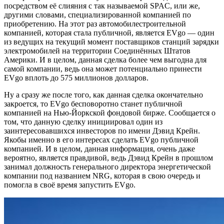
посредством её слияния с так называемой SPAC, или же,
другими словами, специализированной компанией по
приобретению. На этот раз автомобилестроительной
компанией, которая стала публичной, является EVgo — один
из ведущих на текущий момент поставщиков станций зарядки
электромобилей на территории Соединённых Штатов
Америки. И в целом, данная сделка более чем выгодна для
самой компании, ведь она может потенциально принести
EVgo вплоть до 575 миллионов долларов.
Ну а сразу же после того, как данная сделка окончательно
закроется, то EVgo бесповоротно станет публичной
компанией на Нью-Йоркской фондовой бирже. Сообщается о
том, что данную сделку инициировал один из
заинтересовавшихся инвесторов по имени Дэвид Крейн.
Якобы именно в его интересах сделать EVgo публичной
компанией. И в целом, данная информация, очень даже
вероятно, является правдивой, ведь Дэвид Крейн в прошлом
занимал должность генерального директора энергетической
компании под названием NRG, которая в свою очередь и
помогла в своё время запустить EVgo.