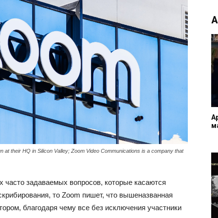
А
A
м
 at their HQ in Silicon Valley; Zoom Video Communications is a company that
ых часто задаваемых вопросов, которые касаются
скрибирования, то Zoom пишет, что вышеназванная
тором, благодаря чему все без исключения участники