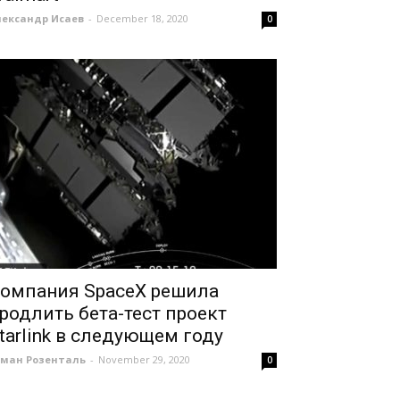
лександр Исаев
-
December 18, 2020
0
омпания SpaceX решила
родлить бета-тест проект
tarlink в следующем году
оман Розенталь
-
November 29, 2020
0