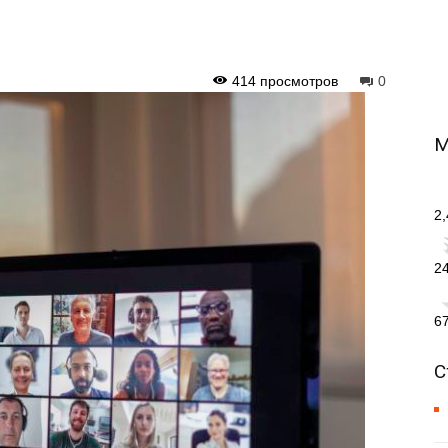
414 просмотров
0
М
2
2
6
С