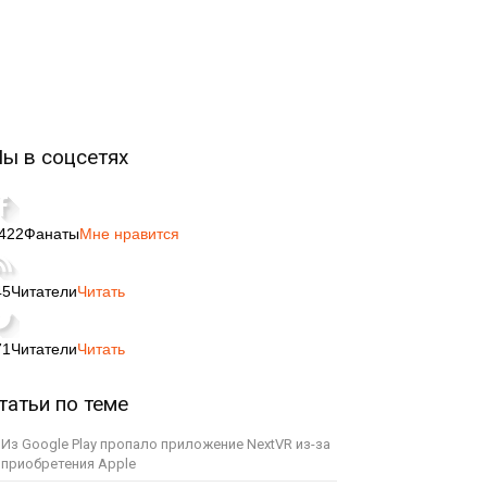
ы в соцсетях
,422
Фанаты
Мне нравится
45
Читатели
Читать
71
Читатели
Читать
татьи по теме
Из Google Play пропало приложение NextVR из-за
приобретения Apple