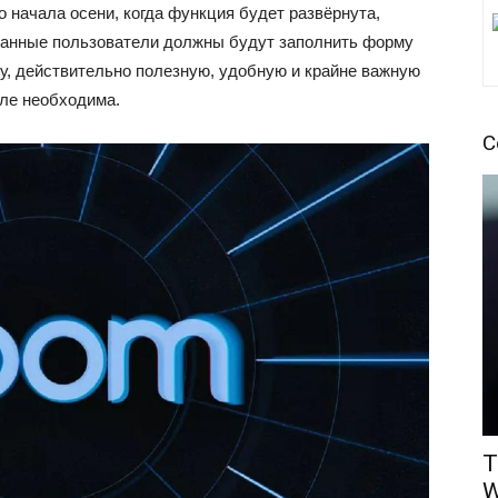
о начала осени, когда функция будет развёрнута,
ванные пользователи должны будут заполнить форму
у, действительно полезную, удобную и крайне важную
еле необходима.
С
T
W