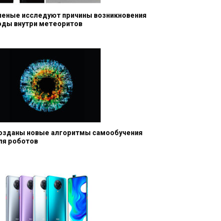
ченые исследуют причины возникновения
оды внутри метеоритов
озданы новые алгоритмы самообучения
ля роботов