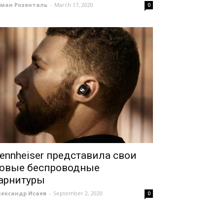
оман Розенталь
-
March 17, 2020
0
ennheiser представила свои
овые беспроводные
арнитуры
лександр Исаев
-
September 2, 2020
0