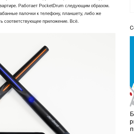
квартире. Работает PocketDrum следующим образом.
абанные палочки к телефону, планшету, либо же
ить соответствующее приложение. Всё.
С
Б
р
п