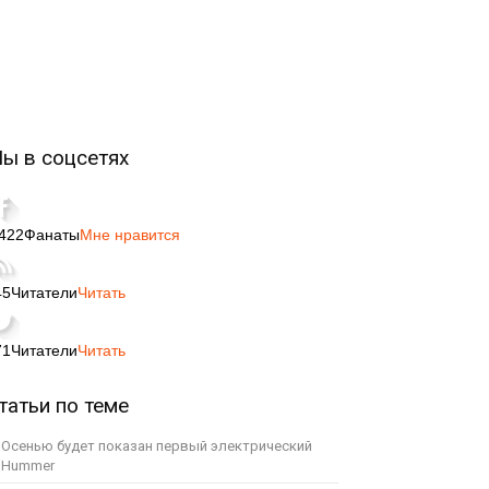
ы в соцсетях
,422
Фанаты
Мне нравится
45
Читатели
Читать
71
Читатели
Читать
татьи по теме
Осенью будет показан первый электрический
Hummer