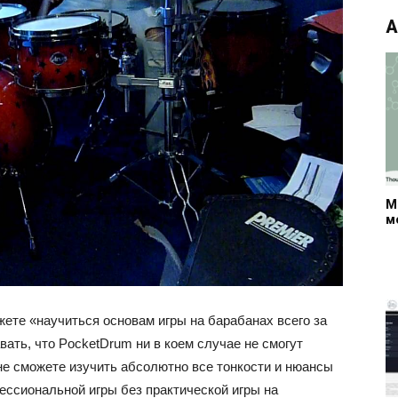
А
М
м
те «научиться основам игры на барабанах всего за
вать, что PocketDrum ни в коем случае не смогут
не сможете изучить абсолютно все тонкости и нюансы
ессиональной игры без практической игры на