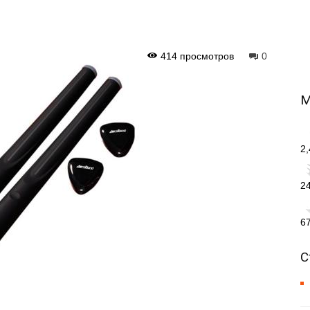
414 просмотров
0
М
2
2
6
С