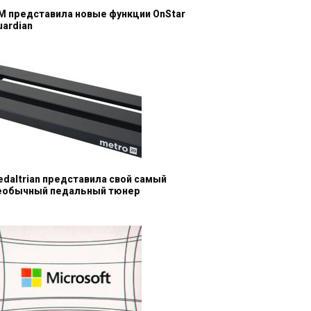
M представила новые функции OnStar
uardian
edaltrian представила свой самый
еобычный педальный тюнер