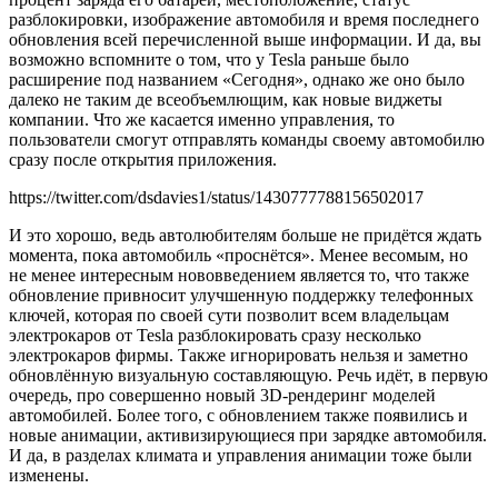
разблокировки, изображение автомобиля и время последнего
обновления всей перечисленной выше информации. И да, вы
возможно вспомните о том, что у Tesla раньше было
расширение под названием «Сегодня», однако же оно было
далеко не таким де всеобъемлющим, как новые виджеты
компании. Что же касается именно управления, то
пользователи смогут отправлять команды своему автомобилю
сразу после открытия приложения.
https://twitter.com/dsdavies1/status/1430777788156502017
И это хорошо, ведь автолюбителям больше не придётся ждать
момента, пока автомобиль «проснётся». Менее весомым, но
не менее интересным нововведением является то, что также
обновление привносит улучшенную поддержку телефонных
ключей, которая по своей сути позволит всем владельцам
электрокаров от Tesla разблокировать сразу несколько
электрокаров фирмы. Также игнорировать нельзя и заметно
обновлённую визуальную составляющую. Речь идёт, в первую
очередь, про совершенно новый 3D-рендеринг моделей
автомобилей. Более того, с обновлением также появились и
новые анимации, активизирующиеся при зарядке автомобиля.
И да, в разделах климата и управления анимации тоже были
изменены.