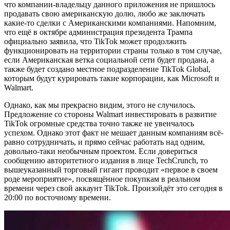
что компании-владельцу данного приложения не пришлось
продавать свою американскую долю, любо же заключать
какие-то сделки с Американскими компаниями. Напомним,
что ещё в октябре администрация президента Трампа
официально заявила, что TikTok может продолжить
функционировать на территории страны только в том случае,
если Американская ветка социальной сети будет продана, а
также будет создано местное подразделение TikTok Global,
которым будут курировать такие корпорации, как Microsoft и
Walmart.
Однако, как мы прекрасно видим, этого не случилось.
Предложение со стороны Walmart инвестировать в развитие
TikTok огромные средства точно также не увенчалось
успехом. Однако этот факт не мешает данным компаниям всё-
равно сотрудничать, и прямо сейчас работать над одним,
довольно-таки необычным проектом. Если довериться
сообщению авторитетного издания в лице TechCrunch, то
вышеуказанный торговый гигант проводит «первое в своем
роде мероприятие», посвящённое покупкам в реальном
времени через свой аккаунт TikTok. Произойдёт это сегодня в
20:00 по восточному времени.