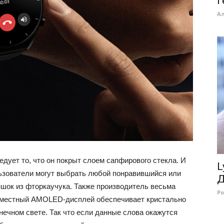
г
А
едует то, что он покрыт слоем сапфирового стекла. И
L
льзователи могут выбрать любой понравившийся или
Д
шок из фторкаучука. Также производитель весьма
Р
о местный AMOLED-дисплей обеспечивает кристально
нечном свете. Так что если данные слова окажутся