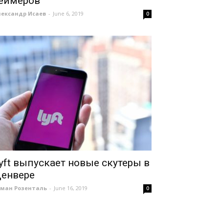
еймеров
лександр Исаев
-
June 6, 2019
0
yft выпускает новые скутеры в
енвере
оман Розенталь
-
June 16, 2019
0