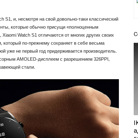
h S1, и, несмотря на свой довольно-таки классический
менты, которые обычно присущи «полноценным
С
 Xiaomi Watch S1 отличаются от многих других своих
, который по-прежнему сохраняет в себе весьма
й уже не первый год придерживается производитель.
сорным AMOLED-дисплеем с разрешением 326PPI,
жавеющей стали.
I
а