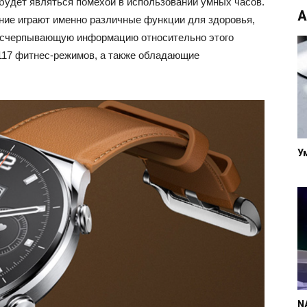
 будет являться помехой в использовании умных часов.
А
ение играют именно различные функции для здоровья,
исчерпывающую информацию относительно этого
 117 фитнес-режимов, а также обладающие
У
N