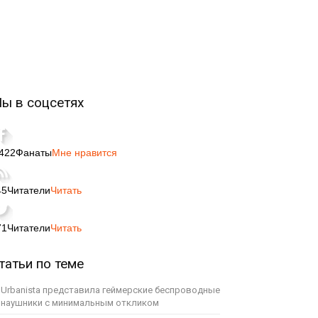
ы в соцсетях
,422
Фанаты
Мне нравится
45
Читатели
Читать
71
Читатели
Читать
татьи по теме
Urbanista представила геймерские беспроводные
наушники с минимальным откликом