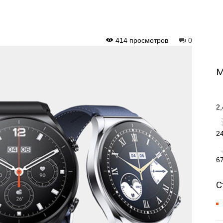
414 просмотров
0
М
2
2
6
С