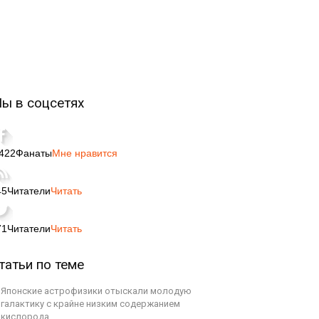
ы в соцсетях
,422
Фанаты
Мне нравится
45
Читатели
Читать
71
Читатели
Читать
татьи по теме
Японские астрофизики отыскали молодую
галактику с крайне низким содержанием
кислорода