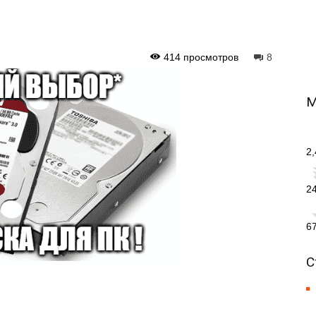
414 просмотров
8
М
2
2
6
С