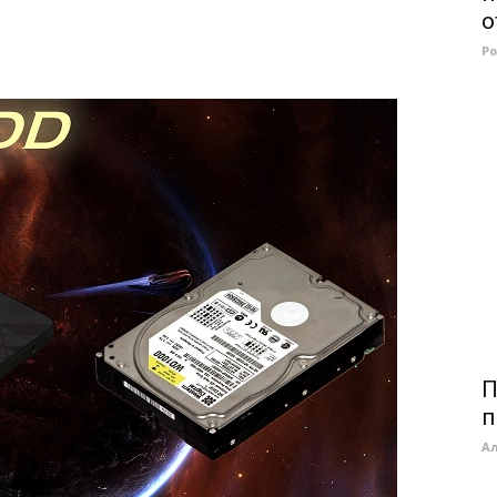
о
Р
П
п
А