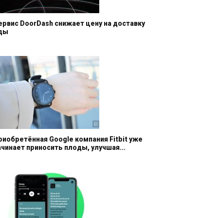
ервис DoorDash снижает цену на доставку
ды
риобретённая Google компания Fitbit уже
ачинает приносить плоды, улучшая...