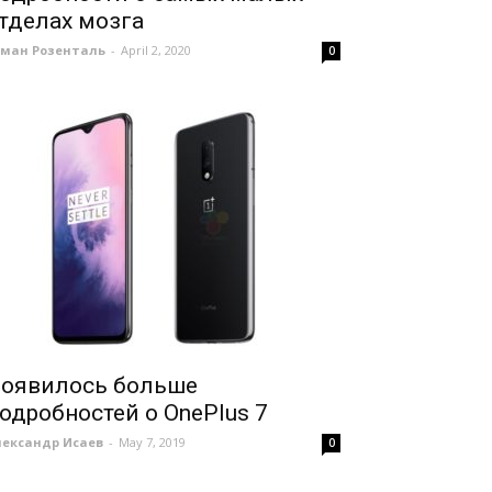
тделах мозга
оман Розенталь
-
April 2, 2020
0
оявилось больше
одробностей о OnePlus 7
лександр Исаев
-
May 7, 2019
0