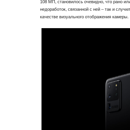
108 МП, становилось очевидно, что рано ил
недоработок, связанной с ней – так и случ
качестве визуального отображения камеры.