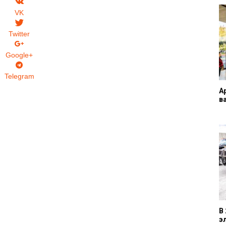
VK
Twitter
Google+
Telegram
A
в
В
э