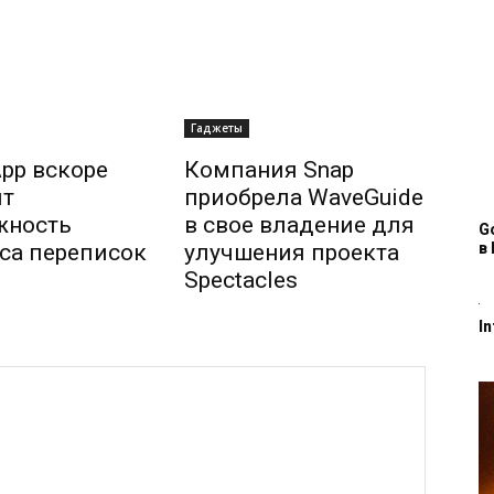
Гаджеты
pp вскоре
Компания Snap
ит
приобрела WaveGuide
жность
в свое владение для
G
в 
са переписок
улучшения проекта
Spectacles
I