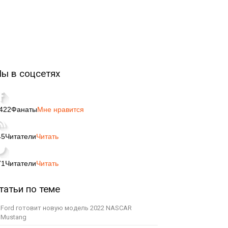
ы в соцсетях
,422
Фанаты
Мне нравится
45
Читатели
Читать
71
Читатели
Читать
татьи по теме
Ford готовит новую модель 2022 NASCAR
Mustang