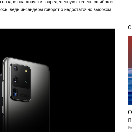
и поздно она допустит определенную степень ошибок и
илось, ведь инсайдеры говорят о недостаточно высоком
С
О
п
Р