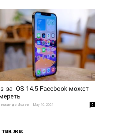
з-за iOS 14.5 Facebook может
мереть
лександр Исаев
-
May 10, 2021
0
 так же: