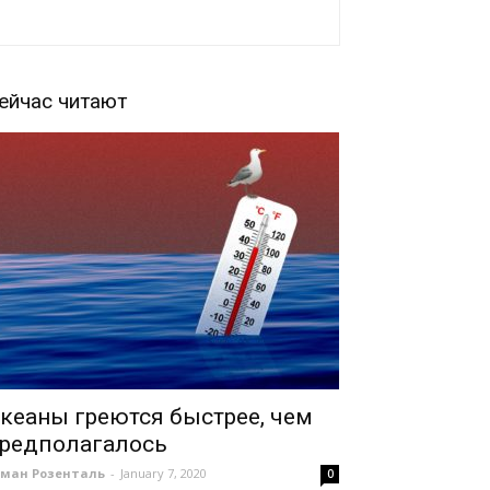
ейчас читают
кеаны греются быстрее, чем
редполагалось
оман Розенталь
-
January 7, 2020
0