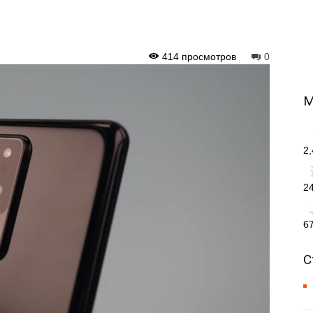
414 просмотров
0
М
2
2
6
С