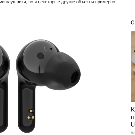
ми наушники, но и некоторые другие объекты примерно
С
К
п
U
А