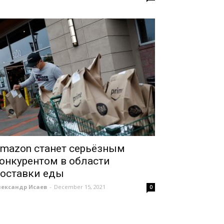
mazon станет серьёзным
онкурентом в области
оставки еды
лександр Исаев
-
December 15, 2021
0