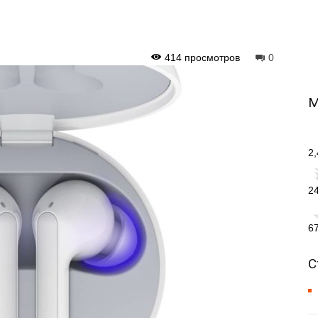
414 просмотров
0
М
2
2
6
С