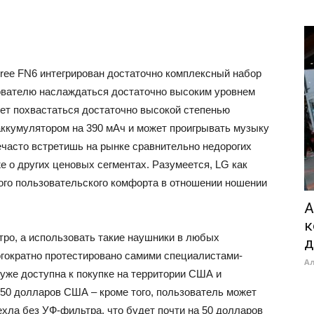
Free FN6 интегрирован достаточно комплексный набор
ователю наслаждаться достаточно высоким уровнем
жет похвастаться достаточно высокой степенью
аккумулятором на 390 мАч и может проигрывать музыку
нечасто встретишь на рынке сравнительно недорогих
е о других ценовых сегментах. Разумеется, LG как
ого пользовательского комфорта в отношении ношении
A
к
ро, а использовать такие наушники в любых
д
огократно протестировано самими специалистами-
А
уже доступна к покупке на территории США и
150 долларов США – кроме того, пользователь может
хла без УФ-фильтра, что будет почти на 50 долларов