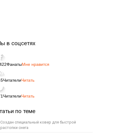
ы в соцсетях
,422
Фанаты
Мне нравится
45
Читатели
Читать
71
Читатели
Читать
татьи по теме
Создан специальный ковер для быстрой
растопки снега