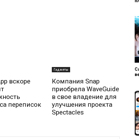
п
С
Гаджеты
в
pp вскоре
Компания Snap
ит
приобрела WaveGuide
жность
в свое владение для
са переписок
улучшения проекта
Spectacles