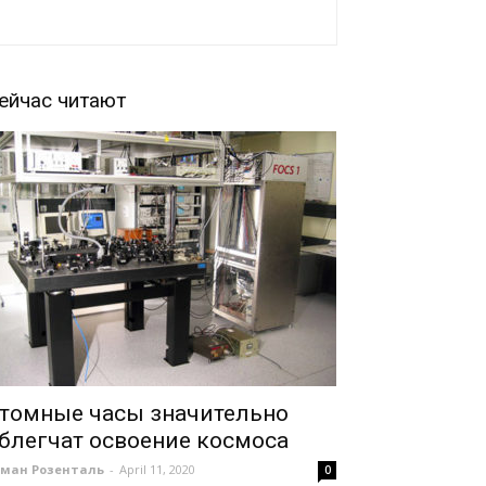
ейчас читают
томные часы значительно
блегчат освоение космоса
оман Розенталь
-
April 11, 2020
0