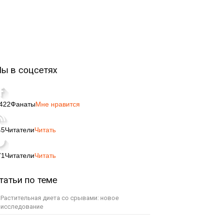
ы в соцсетях
,422
Фанаты
Мне нравится
45
Читатели
Читать
71
Читатели
Читать
татьи по теме
Растительная диета со срывами: новое
исследование