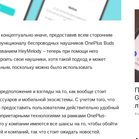
 концептуально иначе, предоставив всем сторонним
 функционалу беспроводных наушников OnePlus Buds
званием HeyMelody – теперь при помощи него
роить свои наушники, хотя такой подход и может
ьным, поскольку можно было использовать
П
предположения и взгляды на то, как вообще стоит
G
суаров и мобильной экосистемы. С учетом того, что
л
и предоставить пользователям действительно удобный
Р
роприетарными технологиями за рамками OnePlus-
что у компании имеются все шансы на то, чтобы обойти
 и компаний, так что стоит ожидать новостей.