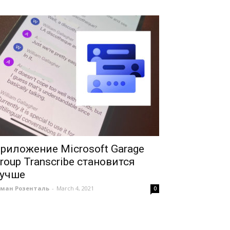
риложение Microsoft Garage
roup Transcribe становится
учше
оман Розенталь
-
March 4, 2021
0