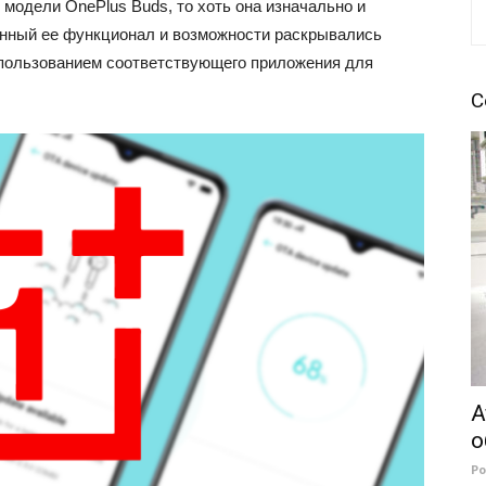
модели OnePlus Buds, то хоть она изначально и
енный ее функционал и возможности раскрывались
спользованием соответствующего приложения для
С
А
о
Р