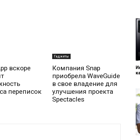
Гаджеты
pp вскоре
Компания Snap
И
к
ит
приобрела WaveGuide
жность
в свое владение для
са переписок
улучшения проекта
Spectacles