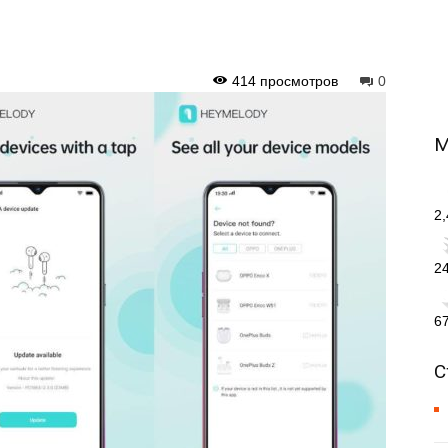
414 просмотров
0
М
2
2
6
С