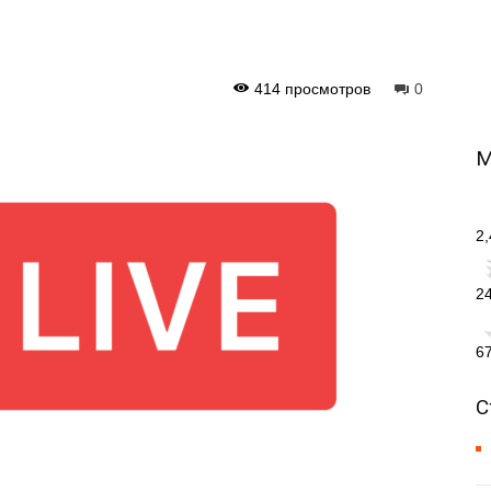
414 просмотров
0
М
2
2
6
С