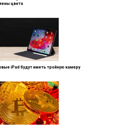
мены цвета
овые iPad будут иметь тройную камеру