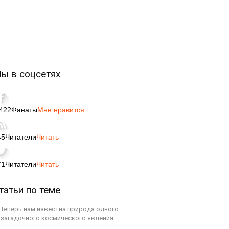
ы в соцсетях
,422
Фанаты
Мне нравится
45
Читатели
Читать
71
Читатели
Читать
татьи по теме
Теперь нам известна природа одного
загадочного космического явления