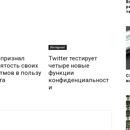
В
р
т
Интернет
r признал
Twitter тестирует
ятость своих
четыре новые
тмов в пользу
функции
С
та
конфиденциальност
к
и