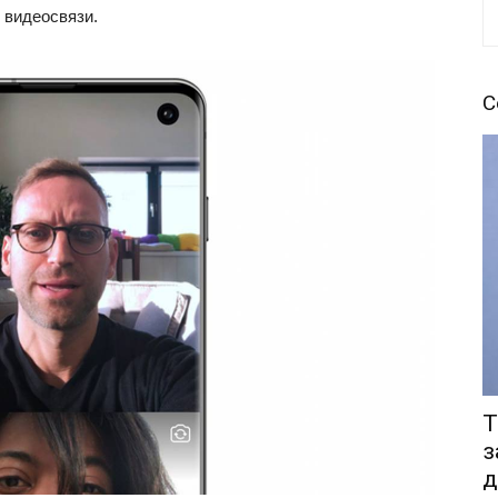
 видеосвязи.
С
Т
з
д