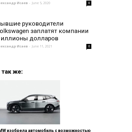
лександр Исаев
-
June 5, 2020
0
ывшие руководители
olkswagen заплатят компании
иллионы долларов
лександр Исаев
-
June 11, 2021
0
 так же:
MW изобрела автомобиль с возможностью