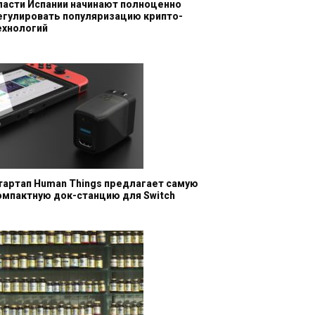
ласти Испании начинают полноценно
егулировать популяризацию крипто-
ехнологий
тартап Human Things предлагает самую
омпактную док-станцию для Switch