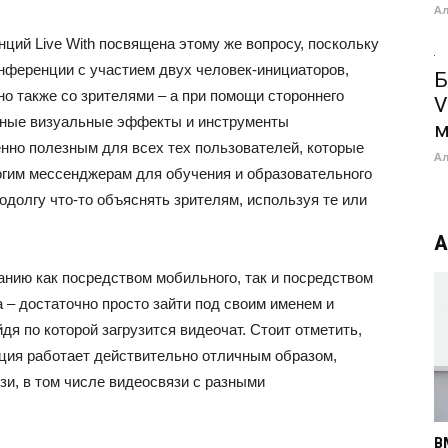
А
ций Live With посвящена этому же вопросу, поскольку
нференции с участием двух человек-инициаторов,
Б
но также со зрителями – а при помощи стороннего
V
чные визуальные эффекты и инструменты
м
нно полезным для всех тех пользователей, которые
А
гим мессенджерам для обучения и образовательного
одолгу что-то объяснять зрителям, используя те или
А
анию как посредством мобильного, так и посредством
 – достаточно просто зайти под своим именем и
дя по которой загрузится видеочат. Стоит отметить,
ция работает действительно отличным образом,
зи, в том числе видеосвязи с разными
B