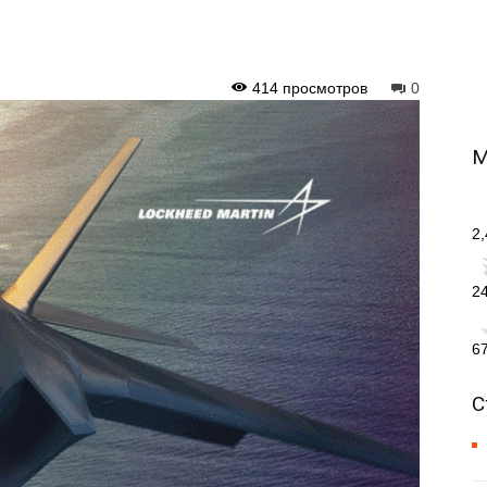
414 просмотров
0
М
2
2
6
С