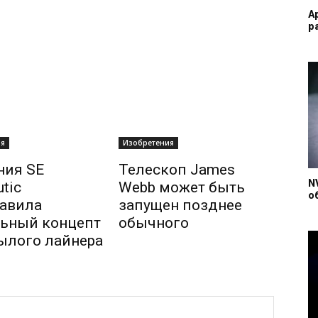
A
р
ия
Изобретения
ния SE
Телескоп James
N
tic
Webb может быть
о
авила
запущен позднее
ьный концепт
обычного
ылого лайнера