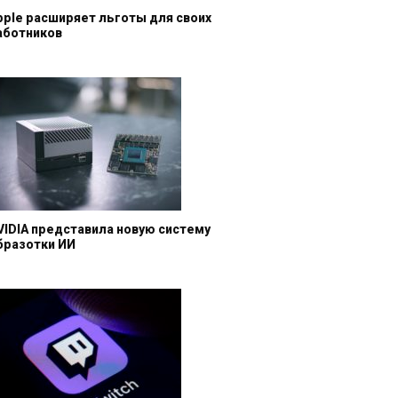
pple расширяет льготы для своих
аботников
VIDIA представила новую систему
бразотки ИИ