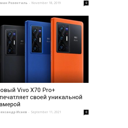
оман Розенталь
-
November 18, 2019
0
овый Vivo X70 Pro+
печатляет своей уникальной
амерой
лександр Исаев
-
September 11, 2021
0