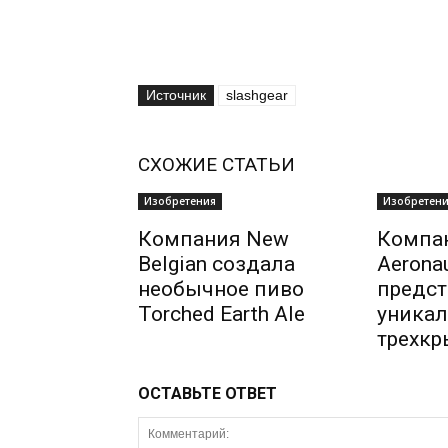
Источник
slashgear
СХОЖИЕ СТАТЬИ
Изобретения
Изобретен
Компания New
Компа
Belgian создала
Aeronau
необычное пиво
предст
Torched Earth Ale
уникал
трехкр
ОСТАВЬТЕ ОТВЕТ