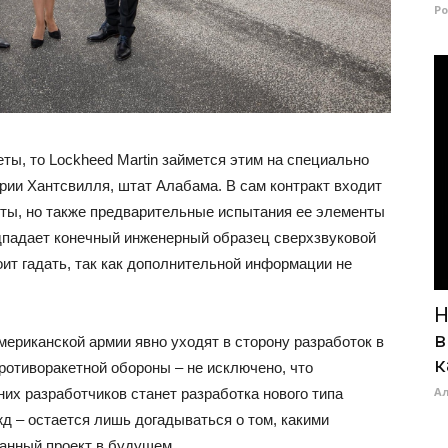
Р
ты, то Lockheed Martin займется этим на специально
рии Хантсвилля, штат Алабама. В сам контракт входит
еты, но также предварительные испытания ее элементы
подпадает конечный инженерный образец сверхзвуковой
тоит гадать, так как дополнительной информации не
Н
в
ериканской армии явно уходят в сторону разработок в
к
ротиворакетной обороны – не исключено, что
А
их разработчиков станет разработка нового типа
д – остается лишь догадываться о том, какими
анный проект в будущем.