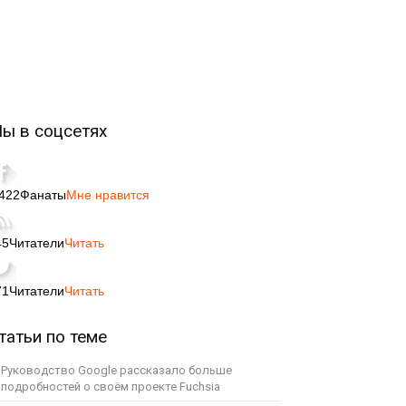
ы в соцсетях
,422
Фанаты
Мне нравится
45
Читатели
Читать
71
Читатели
Читать
татьи по теме
Руководство Google рассказало больше
подробностей о своём проекте Fuchsia