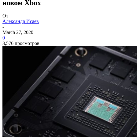
новом Xbox
От
Александр Исаев
-
March 27, 2020
0
3,576 просмотров