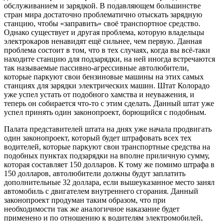
обслуживанием и зарядкой. В подавляющем большинстве
стран мира достаточно проблематично отыскать зарядную
станцию​, чтобы «заправить» своё транспортное средство.
Однако существует и другая проблема, которую владельцы
электрокаров ненавидят ещё сильнее, чем первую. Данная
проблема состоит в том, что в тех случаях, когда вы всё-таки
находите станцию для подзарядки, на ней иногда встречаются
так называемые пассивно-агрессивные автолюбители,
которые паркуют свои бензиновые машины на этих самых
станциях для зарядки электрических машин. Штат Колорадо
уже успел устать от подобного хамства и неуважения, и
теперь он собирается что-то с этим сделать. Данный штат уже
успел принять один законопроект, борющийся с подобным.
Палата представителей штата на днях уже начала продвигать
один законопроект, который будет штрафовать всех тех
водителей, которые паркуют свои транспортные средства на
подобных пунктах подзарядки на вполне приличную сумму,
которая составляет 150 долларов. К тому же помимо штрафа в
150 долларов, автолюбители должны будут заплатить
дополнительные 32 доллара, если вышеуказанное место занял
автомобиль с двигателем внутреннего сгорания. Данный
законопроект продуман таким образом, что при
необходимости так же аналогичное наказание будет
применено и по отношению к водителям электромобилей,