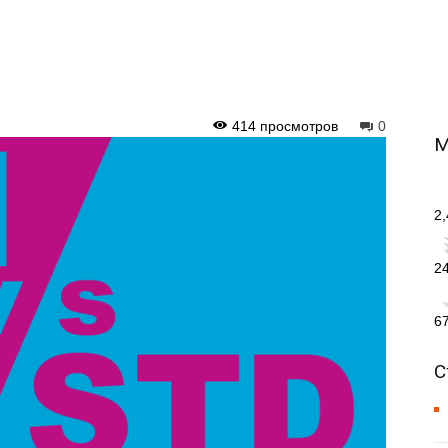
414 просмотров
0
М
2
2
6
С