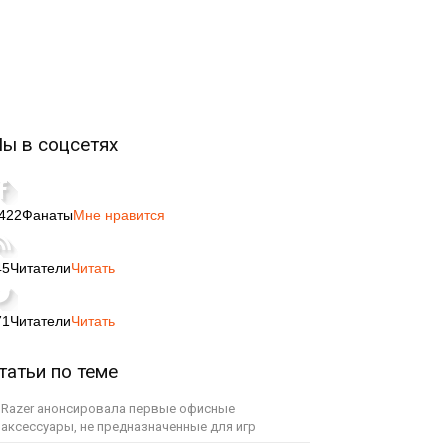
ы в соцсетях
,422
Фанаты
Мне нравится
45
Читатели
Читать
71
Читатели
Читать
татьи по теме
Razer анонсировала первые офисные
аксессуары, не предназначенные для игр