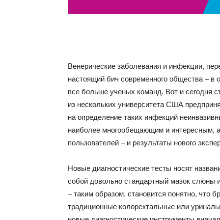
Венерические заболевания и инфекции, пе
настоящий бич современного общества – в о
все больше ученых команд. Вот и сегодня с
из нескольких университета США предприня
на определение таких инфекций неинвазивн
наиболее многообещающим и интересным, а
пользователей – и результаты нового экспе
Новые диагностические тесты носят назван
собой довольно стандартный мазок слюны и
– таким образом, становится понятно, что б
традиционные колоректальные или уринальны
новые диагностические инструменты вначал