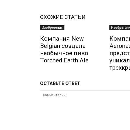
СХОЖИЕ СТАТЬИ
Изобретения
Изобретен
Компания New
Компа
Belgian создала
Aeronau
необычное пиво
предст
Torched Earth Ale
уникал
трехкр
ОСТАВЬТЕ ОТВЕТ