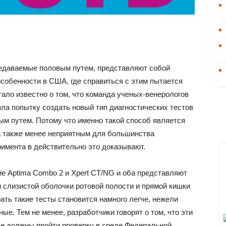
редаваемые половым путем, представляют собой
собенности в США, где справиться с этим пытается
тало известно о том, что команда ученых-венерологов
ла попытку создать новый тип диагностических тестов
ым путем. Потому что именно такой способ является
 также менее неприятным для большинства
римента в действительно это доказывают.
ие Aptima Combo 2 и Xpert CT/NG и оба представляют
 слизистой оболочки ротовой полости и прямой кишки
рать такие тесты становится намного легче, нежели
е. Тем не менее, разработчики говорят о том, что эти
е должны пройти проверку в среде Федеральной