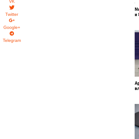
VK
N
Twitter
и 
Google+
Telegram
A
в