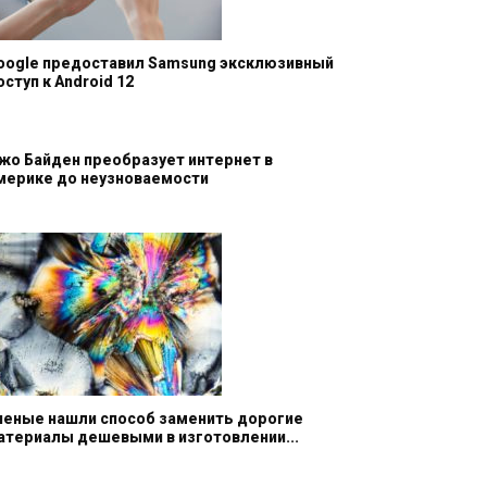
oogle предоставил Samsung эксклюзивный
оступ к Android 12
жо Байден преобразует интернет в
мерике до неузноваемости
ченые нашли способ заменить дорогие
атериалы дешевыми в изготовлении...