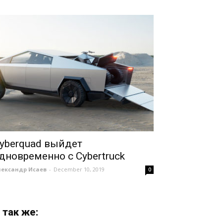
yberquad выйдет
дновременно с Cybertruck
лександр Исаев
-
December 10, 2019
0
 так же: