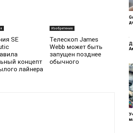
G
д
ия
Изобретения
ния SE
Телескоп James
Д
tic
Webb может быть
А
авила
запущен позднее
ьный концепт
обычного
ылого лайнера
У
м