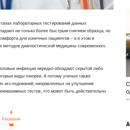
этапах лабораторных тестирований данных
бладают не только более быстрым снятием образца, но
омфорта для конечных пациентов – а в этом и
х методов диагностической медицины современного
о половые инфекции нередко обладают скрытой либо
оторые виды гонореи. А потому ученые также
C
их исследований, направленных на улучшение
о
еинвазивных тестов, что может быть действительно
А
Facebook
А