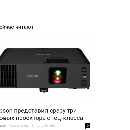
ейчас читают
pson представил сразу три
овых проектора спец-класса
оман Розенталь
-
January 20, 2021
0